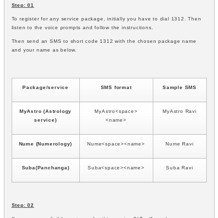
Step: 01
To register for any service package, initially you have to dial 1312. Then
listen to the voice prompts and follow the instructions.
Then send an SMS to short code 1312 with the chosen package name
and your name as below.
Package/service
SMS format
Sample SMS
MyAstro (Astrology
MyAstro<space>
MyAstro Ravi
service)
<name>
Nume (Numerology)
Nume<space><name>
Nume Ravi
Suba(Panchanga)
Suba<space><name>
Suba Ravi
Step: 02