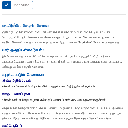
Megaline
மைஅஸ்ரோ சோதிட சேவை
தற்போது பத்திரிகைகள், ரிவி, வானொலிகளில் பரவலாக கிடைக்கக்கூடிய பாரம்பரிய
‘நட்சத்திர’ சோதிட சேவைகளைப்போலல்லாது, வேறுபட்ட வகையில் உங்கள் வாழ்க்கையைப்
பற்றிய மிகச்சரியானதும் நம்பக்கூடியதுமான ஆரூடங்களை ‘MyAstro’ சேவை வழங்குகிறது.
யார் தகுதியுள்ளவர்கள்?
இச்சேவையானது சகல சிட்டிலிங்க் வாடிக்கையாளர்களுக்கும் குறுஞ்செய்தி வழியாக
கிடைக்கக்கூடியதாகவிருக்கிறது. சந்தாதாரர்கள் விருப்பப்படி தமது ஆரூடங்களை ‘சிங்கிலிஷ்’
அல்லது ஆங்கிலத்தில் பெறலாம்.
வழங்கப்படும் சேவைகள்
சிறப்பு அறிவிப்புகள்
உங்கள் வாழ்க்கையில் கிரகங்களின் மாற்றங்களை அறிந்துகொள்ளுங்கள்.
சோதிட வாசிப்புகள்
உங்கள் நாள் அல்லது கிழமை எவ்விதம் அமையும் என்பதை அறிந்துகொள்ளுங்கள்
ஆரூடங்கள் பொருளாதாரம், கல்வி, வேலை, திருமணம், காதல்/உறவுகள், உடல் நலம், குடும்பம்
மற்றும் நல்ல/கெட்ட நேரங்கள் போன்ற 8 பிரதான வகைகளை அடிப்படையாக கொண்டிருக்கும்.
தினசரி ஆரூடங்களின்போது அதிர்ஷ்ட எண்கள் மற்றும் நிறங்களும் தெரிவிக்கப்படும்.
எண்சோதிடம்