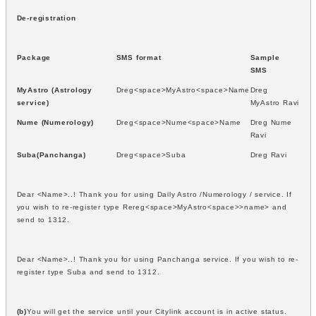
De-registration
Package
SMS format
Sample
SMS
MyAstro (Astrology
Dreg<space>MyAstro<space>Name
Dreg
service)
MyAstro Ravi
Nume (Numerology)
Dreg<space>Nume<space>Name
Dreg Nume
Ravi
Suba(Panchanga)
Dreg<space>Suba
Dreg Ravi
Dear <Name>..! Thank you for using Daily Astro /Numerology / service. If
you wish to re-register type Rereg<space>MyAstro<space>>name> and
send to 1312.
Dear <Name>..! Thank you for using Panchanga service. If you wish to re-
register type Suba and send to 1312.
(b)
You will get the service until your Citylink account is in active status.