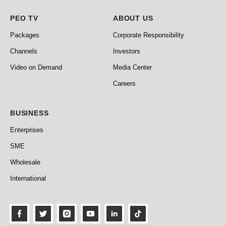
PEO TV
About Us
PEO TV
ABOUT US
Packages
Corporate Responsibility
Channels
Investors
Video on Demand
Media Center
Careers
Business
BUSINESS
Enterprises
SME
Wholesale
International