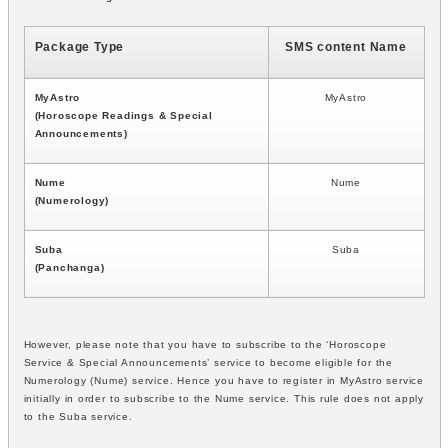
Package Type
SMS content Name
MyAstro
MyAstro
(Horoscope Readings & Special
Announcements)
Nume
Nume
(Numerology)
Suba
Suba
(Panchanga)
However, please note that you have to subscribe to the ‘Horoscope
Service & Special Announcements’ service to become eligible for the
Numerology (Nume) service. Hence you have to register in MyAstro service
initially in order to subscribe to the Nume service. This rule does not apply
to the Suba service.