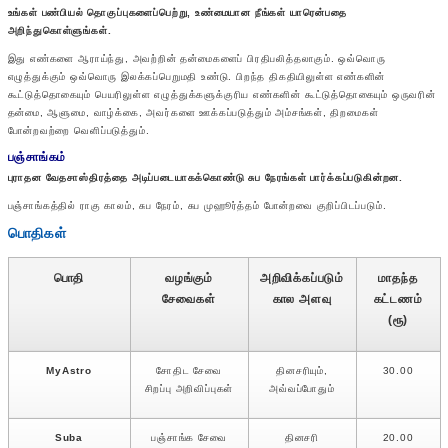
உங்கள் பண்பியல் தொகுப்புகளைப்பெற்று, உண்மையான நீங்கள் யாரென்பதை
அறிந்துகொள்ளுங்கள்.
இது எண்களை ஆராய்ந்து, அவற்றின் தன்மைகளைப் பிரதிபலித்தலாகும். ஒவ்வொரு
எழுத்துக்கும் ஒவ்வொரு இலக்கப்பெறுமதி உண்டு. பிறந்த திகதியிலுள்ள எண்களின்
கூட்டுத்தொகையும் பெயரிலுள்ள எழுத்துக்களுக்குரிய எண்களின் கூட்டுத்தொகையும் ஒருவரின்
தன்மை, ஆளுமை, வாழ்க்கை, அவர்களை ஊக்கப்படுத்தும் அம்சங்கள், திறமைகள்
போன்றவற்றை வெளிப்படுத்தும்.
பஞ்சாங்கம்
புராதன வேதசாஸ்திரத்தை அடிப்படையாகக்கொண்டு சுப நேரங்கள் பார்க்கப்படுகின்றன.
பஞ்சாங்கத்தில் ராகு காலம், சுப நேரம், சுப முஹூர்த்தம் போன்றவை குறிப்பிடப்படும்.
பொதிகள்
பொதி
வழங்கும்
அறிவிக்கப்படும்
மாதந்த
சேவைகள்
கால அளவு
கட்டணம்
(ரூ)
MyAstro
சோதிட சேவை
தினசரியும்,
30.00
சிறப்பு அறிவிப்புகள்
அவ்வப்போதும்
Suba
பஞ்சாங்க சேவை
தினசரி
20.00