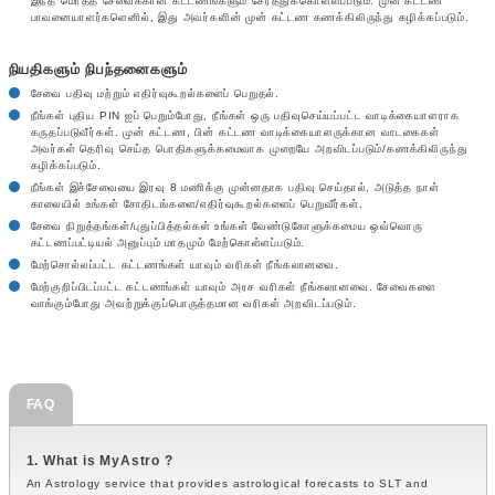
இந்த மொத்த சேவைக்கான கட்டணங்களும் சேர்த்துக்கொள்ளப்படும். முன் கட்டண
பாவனையாளர்களெனில், இது அவர்களின் முன் கட்டண கணக்கிலிருந்து கழிக்கப்படும்.
நியதிகளும் நிபந்தனைகளும்
சேவை பதிவு மற்றும் எதிர்வுகூறல்களைப் பெறுதல்.
நீங்கள் புதிய PIN ஐப் பெறும்போது, நீங்கள் ஒரு பதிவுசெய்யப்பட்ட வாடிக்கையாளராக
கருதப்படுவீர்கள். முன் கட்டண, பின் கட்டண வாடிக்கையாளருக்கான வாடகைகள்
அவர்கள் தெரிவு செய்த பொதிகளுக்கமைவாக முறையே அறவிடப்படும்/கணக்கிலிருந்து
கழிக்கப்படும்.
நீங்கள் இச்சேவையை இரவு 8 மணிக்கு முன்னதாக பதிவு செய்தால், அடுத்த நாள்
காலையில் உங்கள் சோதிடங்களை/எதிர்வுகூறல்களைப் பெறுவீர்கள்.
சேவை நிறுத்தங்கள்/புதுப்பித்தல்கள் உங்கள் வேண்டுகோளுக்கமைய ஒவ்வொரு
கட்டணப்பட்டியல் அனுப்பும் மாதமும் மேற்கொள்ளப்படும்.
மேற்சொல்லப்பட்ட கட்டணங்கள் யாவும் வரிகள் நீங்கலானவை.
மேற்குறிப்பிடப்பட்ட கட்டணங்கள் யாவும் அரச வரிகள் நீங்கலானவை. சேவைகளை
வாங்கும்போது அவற்றுக்குப்பொருத்தமான வரிகள் அறவிடப்படும்.
FAQ
1. What is MyAstro ?
An Astrology service that provides astrological forecasts to SLT and