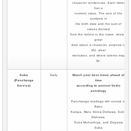
character tendencies. Each letter
has a
numeric value. The sum of the
numbers in
the birth date and the sum of
values derived
from the letters in the name, show a
great
deal about a character, purpose in
life, what
motivates, and where talents may
lie.
Suba
Daily
Match your best times ahead of
(Panchanga
time
Service)
according to ancient Vedic
astrology
Panchanga readings will consist of
Rahu
Kalaya, Maru Sitina Dishawa, Suba
Dishawa,
Suba Muhurthiya, and Divyama
Suba