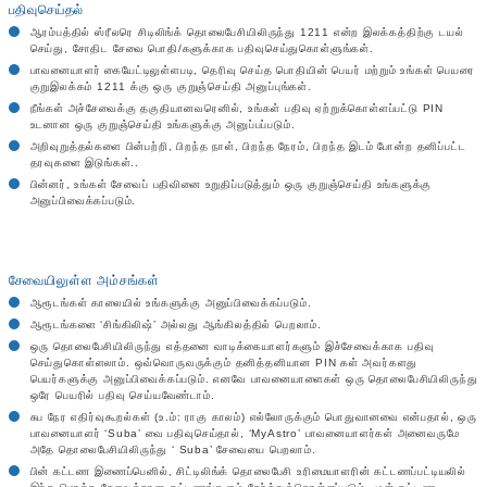
பதிவுசெய்தல்
ஆரம்பத்தில் ஸ்ரீலரெ சிடிலிங்க் தொலைபேசியிலிருந்து 1211 என்ற இலக்கத்திற்கு டயல்
செய்து, சோதிட சேவை பொதி/களுக்காக பதிவுசெய்துகொள்ளுங்கள்.
பாவனையாளர் கையேட்டிலுள்ளபடி, தெரிவு செய்த பொதியின் பெயர் மற்றும் உங்கள் பெயரை
குறுஇலக்கம் 1211 க்கு ஒரு குறுஞ்செய்தி அனுப்புங்கள்.
நீங்கள் அச்சேவைக்கு தகுதியானவரெனில், உங்கள் பதிவு ஏற்றுக்கொள்ளப்பட்டு PIN
உடனான ஒரு குறுஞ்செய்தி உங்களுக்கு அனுப்பப்படும்.
அறிவுறுத்தல்களை பின்பற்றி, பிறந்த நாள், பிறந்த நேரம், பிறந்த இடம் போன்ற தனிப்பட்ட
தரவுகளை இடுங்கள்..
பின்னர், உங்கள் சேவைப் பதிவினை உறுதிப்படுத்தும் ஒரு குறுஞ்செய்தி உங்களுக்கு
அனுப்பிவைக்கப்படும்.
சேவையிலுள்ள அம்சங்கள்
ஆரூடங்கள் காலையில் உங்களுக்கு அனுப்பிவைக்கப்படும்.
ஆரூடங்களை ‘சிங்கிலிஷ்’ அல்லது ஆங்கிலத்தில் பெறலாம்.
ஒரு தொலைபேசியிலிருந்து எத்தனை வாடிக்கையாளர்களும் இச்சேவைக்காக பதிவு
செய்துகொள்ளலாம். ஒவ்வொருவருக்கும் தனித்தனியான PIN கள் அவர்களது
பெயர்களுக்கு அனுப்பிவைக்கப்படும். எனவே பாவனையாளைகள் ஒரு தொலைபேசியிலிருந்து
ஒரே பெயரில் பதிவு செய்யவேண்டாம்.
சுப நேர எதிர்வுகூறல்கள் (உ.ம்: ராகு காலம்) எல்லோருக்கும் பொதுவானவை என்பதால், ஒரு
பாவனையாளர் ‘Suba’ வை பதிவுசெய்தால், ‘MyAstro’ பாவனையாளர்கள் அனைவருமே
அதே தொலைபேசியிலிருந்து ‘ Suba’ சேவையை பெறலாம்.
பின் கட்டண இணைப்பெனில், சிட்டிலிங்க் தொலைபேசி உரிமையாளரின் கட்டணப்பட்டியலில்