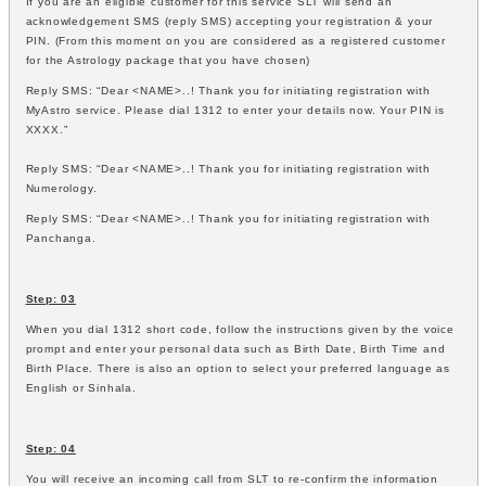
If you are an eligible customer for this service SLT will send an
acknowledgement SMS (reply SMS) accepting your registration & your
PIN. (From this moment on you are considered as a registered customer
for the Astrology package that you have chosen)
Reply SMS: “Dear <NAME>..! Thank you for initiating registration with
MyAstro service. Please dial 1312 to enter your details now. Your PIN is
XXXX.”
Reply SMS: “Dear <NAME>..! Thank you for initiating registration with
Numerology.
Reply SMS: “Dear <NAME>..! Thank you for initiating registration with
Panchanga.
Step: 03
When you dial 1312 short code, follow the instructions given by the voice
prompt and enter your personal data such as Birth Date, Birth Time and
Birth Place. There is also an option to select your preferred language as
English or Sinhala.
Step: 04
You will receive an incoming call from SLT to re-confirm the information