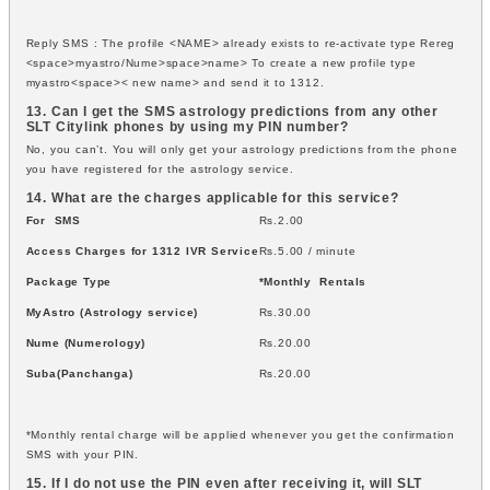
Reply SMS : The profile <NAME> already exists to re-activate type Rereg
<space>myastro/Nume>space>name> To create a new profile type
myastro<space>< new name> and send it to 1312.
13. Can I get the SMS astrology predictions from any other
SLT Citylink phones by using my PIN number?
No, you can’t. You will only get your astrology predictions from the phone
you have registered for the astrology service.
14. What are the charges applicable for this service?
For SMS
Rs.2.00
Access Charges for 1312 IVR Service
Rs.5.00 / minute
Package Type
*Monthly Rentals
MyAstro (Astrology service)
Rs.30.00
Nume (Numerology)
Rs.20.00
Suba(Panchanga)
Rs.20.00
*Monthly rental charge will be applied whenever you get the confirmation
SMS with your PIN.
15. If I do not use the PIN even after receiving it, will SLT