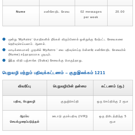
Nume
எண்சோதிட சேவை
02 messages
20.00
per week
மூன்று ‘MyAstro’ பொதிகளில் நீங்கள் விரும்பினால் ஒன்றுக்கு மேற்பட்ட சேவைகளை
தெரிவுசெய்யலாம். ஆனால்.
வாடிக்கையாளர் முதலில் MyAstro ’ வை பதிவுசெய்த பின்னரே எண்சோதிட சேவையில்
(Nume) சந்தாதாரராக முடியும்.
இந்த விதி பஞ்சாங்க (Suba) சேவைக்கு பொருந்தாது.
பெறுவழி மற்றும் பதிவுக்கட்டணம் – குறுஇலக்கம் 1211
விவரிப்பு
பெறுவழியின் தன்மை
கட்டணம் (ரூ.)
பதிவு, பெறுவழி
குறுஞ்செய்தி
ஒரு செய்திக்கு 2 ரூபா
ஆரம்ப
ஊடாடு குரல்பதிவு (IVR))
ஒரு நிமிடத்திற்கு 5
செயல்முறைப்படுத்தல்
ரூபா