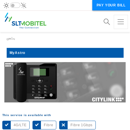
PAY YOUR BILL
Breadcrumb
முகப்பு
MyAstro
This service is available with
4G/LTE
Fibre
Fibre 1Gbps