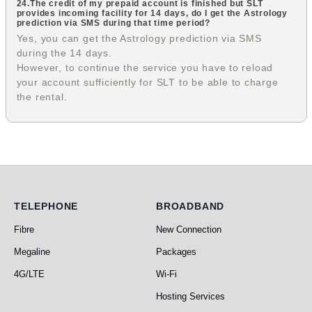
24.The credit of my prepaid account is finished but SLT
provides incoming facility for 14 days, do I get the Astrology
prediction via SMS during that time period?
Yes, you can get the Astrology prediction via SMS
during the 14 days.
However, to continue the service you have to reload
your account sufficiently for SLT to be able to charge
the rental.
Telephone
Broadband
TELEPHONE
BROADBAND
Fibre
New Connection
Megaline
Packages
4G/LTE
Wi-Fi
Hosting Services