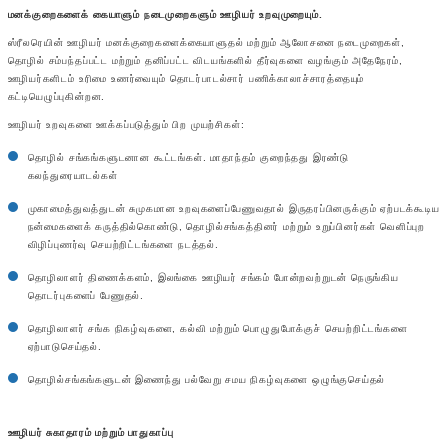
மனக்குறைகளைக் கையாளும் நடைமுறைகளும் ஊழியர் உறவுமுறையும்.
ஸ்ரீலரெயின் ஊழியர் மனக்குறைகளைக்கையாளுதல் மற்றும் ஆலோசனை நடைமுறைகள்,
தொழில் சம்பந்தப்பட்ட மற்றும் தனிப்பட்ட விடயங்களில் தீர்வுகளை வழங்கும் அதேநேரம்,
ஊழியர்களிடம் உரிமை உணர்வையும் தொடர்பாடல்சார் பணிக்காலாச்சாரத்தையும்
கட்டியெழுப்புகின்றன.
ஊழியர் உறவுகளை ஊக்கப்படுத்தும் பிற முயற்சிகள்:
தொழில் சங்கங்களுடனான கூட்டங்கள். மாதாந்தம் குறைந்தது இரண்டு
கலந்துரையாடல்கள்
முகாமைத்துவத்துடன் சுமுகமான உறவுகளைப்பேணுவதால் இருதரப்பினருக்கும் ஏற்படக்கூடிய
நன்மைகளைக் கருத்தில்கொண்டு, தொழில்சங்கத்தினர் மற்றும் உறுப்பினர்கள் வெளிப்புற
விழிப்புணர்வு செயற்றிட்டங்களை நடத்தல்.
தொழிலாளர் திணைக்களம், இலங்கை ஊழியர் சங்கம் போன்றவற்றுடன் நெருங்கிய
தொடர்புகளைப் பேணுதல்.
தொழிலாளர் சங்க நிகழ்வுகளை, கல்வி மற்றும் பொழுதுபோக்குச் செயற்றிட்டங்களை
ஏற்பாடுசெய்தல்.
தொழில்சங்கங்களுடன் இணைந்து பல்வேறு சமய நிகழ்வுகளை ஒழுங்குசெய்தல்
ஊழியர் சுகாதாரம் மற்றும் பாதுகாப்பு