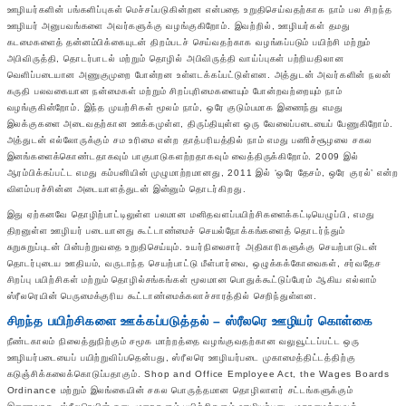
ஊழியர்களின் பங்களிப்புகள் மெச்சப்படுகின்றன என்பதை உறுதிசெய்வதற்காக நாம் பல சிறந்த
ஊழியர் அனுபவங்களை அவர்களுக்கு வழங்குகிறோம். இவற்றில், ஊழியர்கள் தமது
கடமைகளைத் தன்னம்பிக்கையுடன் திறம்படச் செய்வதற்காக வழங்கப்படும் பயிற்சி மற்றும்
அபிவிருத்தி, தொடர்பாடல் மற்றும் தொழில் அபிவிருத்தி வாய்ப்புகள் பற்றியதிலான
வெளிப்படையான அணுகுமுறை போன்றன உள்ளடக்கப்பட்டுள்ளன. அத்துடன் அவர்களின் நலன்
கருதி பலவகையான நன்மைகள் மற்றும் சிறப்புரிமைகளையும் போன்றவற்றையும் நாம்
வழங்குகின்றோம். இந்த முயற்சிகள் மூலம் நாம், ஒரே குடும்பமாக இணைந்து எமது
இலக்குகளை அடைவதற்கான ஊக்கமுள்ள, திருப்தியுள்ள ஒரு வேலைப்படையைப் பேணுகிறோம்.
அத்துடன் எல்லோருக்கும் சம உரிமை என்ற தாத்பரியத்தில் நாம் எமது பணிச்சூழலை சகல
இனங்களைக்கொண்டதாகவும் பாகுபாடுகளற்றதாகவும் வைத்திருக்கிறோம். 2009 இல்
ஆரம்பிக்கப்பட்ட எமது கம்பனியின் முழுமாற்றமானது, 2011 இல் ‘ஒரே தேசம், ஒரே குரல்’ என்ற
விளம்பரச்சின்ன அடையாளத்துடன் இன்னும் தொடர்கிறது.
இது ஏற்கனவே தொழிற்பாட்டிலுள்ள பலமான மனிதவளப்பயிற்சிகளைக்கட்டியெழுப்பி, எமது
திறனுள்ள ஊழியர் படையானது கூட்டாண்மைச் செயல்நோக்கங்களைத் தொடர்ந்தும்
சுறுசுறுப்புடன் பின்பற்றுவதை உறுதிசெய்யும். உயர்நிலைசார் அதிகாரிகளுக்கு செயற்பாடுடன்
தொடர்புடைய ஊதியம், வருடாந்த செயற்பாட்டு மீள்பார்வை, ஒழுக்கக்கோவைகள், சர்வதேச
சிறப்பு பயிற்சிகள் மற்றும் தொழில்சங்கங்கள் மூலமான பொதுக்கூட்டுப்பேரம் ஆகிய எல்லாம்
ஸ்ரீலரெயின் பெருமைக்குரிய கூட்டாண்மைக்கலாச்சாரத்தில் செறிந்துள்ளன.
சிறந்த பயிற்சிகளை ஊக்கப்படுத்தல் – ஸ்ரீலரெ ஊழியர் கொள்கை
நீண்டகாலம் நிலைத்துநிற்கும் சமூக மாற்றத்தை வழங்குவதற்கான வலுவூட்டப்பட்ட ஒரு
ஊழியர்படையைப் பயிற்றுவிப்பதென்பது, ஸ்ரீலரெ ஊழியர்படை முகாமைத்திட்டத்திற்கு
கடுஞ்சிக்கலைக்கொடுப்பதாகும். Shop and Office Employee Act, the Wages Boards
Ordinance மற்றும் இலங்கையின் சகல பொருத்தமான தொழிலாளர் சட்டங்களுக்கும்