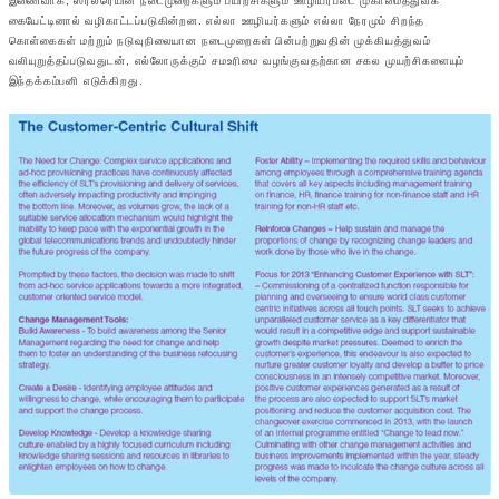
இணைவாக, ஸ்ரீலரெயின் நடைமுறைகளும் பயிற்சிகளும் ஊழியர்படை முகாமைத்துவக்
கையேட்டினால் வழிகாட்டப்படுகின்றன. எல்லா ஊழியர்களும் எல்லா நேரமும் சிறந்த
கொள்கைகள் மற்றும் நடுவுநிலையான நடைமுறைகள் பின்பற்றுவதின் முக்கியத்துவம்
வலியுறுத்தப்படுவதுடன், எல்லோருக்கும் சமஉரிமை வழங்குவதற்கான சகல முயற்சிகளையும்
இந்தக்கம்பனி எடுக்கிறது.