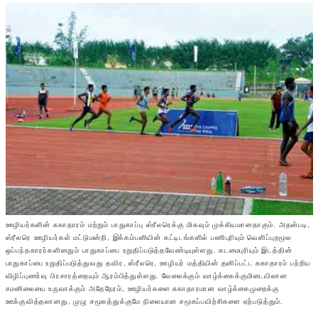
ஊழியர்களின் சுகாதாரம் மற்றும் பாதுகாப்பு ஸ்ரீலரெக்கு மிகவும் முக்கியமானதாகும். அதன்படி,
ஸ்ரீலரெ ஊழியர்கள் மட்டுமன்றி, இக்கம்பனியின் கட்டிடங்களில் பணிபுரியும் வெளிப்புறமூல
ஒப்பந்தகாரர்களினதும் பாதுகாப்பை உறுதிப்படுத்தவேண்டியுள்ளது. கடமைபுரியும் இடத்தின்
பாதுகாப்பை உறுதிப்படுத்துவது தவிர, ஸ்ரீலரெ, ஊழியர் மத்தியின் தனிப்பட்ட சுகாதாரம் பற்றிய
விழிப்புணர்வு பிரசாரத்தையும் ஆரம்பித்துள்ளது. வேலைக்கும் வாழ்க்கைக்குமிடையிலான
சமனிலையை உருவாக்கும் அதேநேரம், ஊழியர்களை சுகாதாரமான வாழ்க்கைமுறைக்கு
ஊக்குவித்தலானது, முழு சமூகத்துக்குமே நிலையான சமூகப்பயிற்சிகளை ஏற்படுத்தும்.