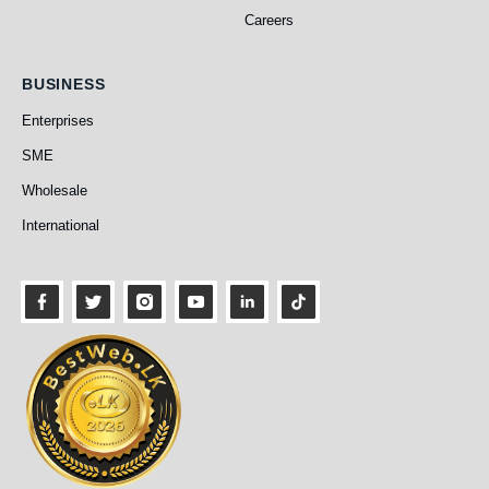
Careers
Business
BUSINESS
Enterprises
SME
Wholesale
International