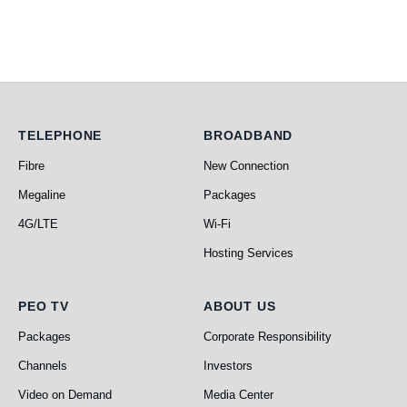
Telephone
Broadband
TELEPHONE
BROADBAND
Fibre
New Connection
Megaline
Packages
4G/LTE
Wi-Fi
Hosting Services
PEO TV
About Us
PEO TV
ABOUT US
Packages
Corporate Responsibility
Channels
Investors
Video on Demand
Media Center