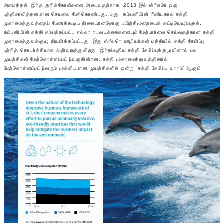
அமைத்தல். இந்த குறிக்கோள்களை அடைவதற்காக, 2013 இல் ஸ்ரீலரெ ஒரு
புத்திசாலித்தனமான செயலை மேற்கொண்டது. அது, கம்பனியின் நீண்டகால சக்தி
முகாமைத்துவத்தைப் பேணக்கூடிய நிலையானதொரு பயிற்சிமுறையைக் கட்டியெழுப்புதல்.
கம்பனியின் சக்தி சம்பந்தப்பட்ட எல்லா நடவடிக்கைகளையும் மேற்பார்வை செய்வதற்கான சக்தி
முகாமைத்துவக்குழு நியமிக்கப்பட்டது. இது ஸ்ரீலரெ ஊழியர்கள் மத்தியில் சக்தி சேமிப்பு
பற்றித் தொடர்ச்சியாக அறிவுறுத்துகிறது. இந்தப்புதிய சக்தி சேமிப்புக்குழுவினால் பல
முயற்சிகள் மேற்கொள்ளப்பட்டுவருகின்றன. சக்தி முகாமைத்துவத்தினால்
மேற்கொள்ளப்பட்டுவரும் முக்கியமான முயற்சிகளில் ஒன்று ‘சக்தி சேமிப்பு வாரம்’ ஆகும்.