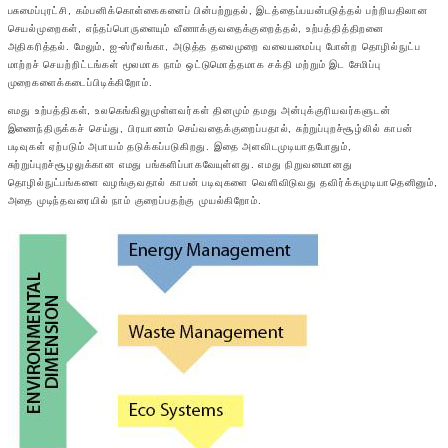
பசுமைப்புரட்சி, கம்பனிக்கொள்கைகளைப் பின்பற்றுதல், இடத்தைப்பயன்படுத்தல் பற்றியதிலான
செயல்முறைகள், எந்தப்பொருளையும் வீணாக்குவதைக்குறைத்தல், உற்பத்தித்திறனை
அதிகரித்தல். மேலும், ஐ-ஸ்ரீலங்கா, அடுத்த தலைமுறை வலையமைப்பு போன்ற தொழில்நுட்ப
மாற்றச் செயற்றிட்டங்கள் மூலமாக நாம் ஒட்டுமொத்தமாக சக்தி மற்றும் இட சேமிப்பு
முறைகளைக்கடைப்பிடிக்கிறோம்.
எமது உற்பத்திகள், உலகெங்கிலுமுள்ளவர்கள் தினமும் தமது அன்புக்குரியவர்களுடன்
இணைந்திருக்கச் செய்து, பிரயாணம் செய்வதைக்குறைப்பதால், சுற்றுப்புறச்சூழ்லில் காபன்
படிவுகள் ஏற்படும் அபாயம் தடுக்கப்படுகிறது. இதை அளவிடமுடியாதபோதும்,
சுற்றுப்புறச்சூழலுக்கான எமது பங்களிப்பாகவேயுள்ளது. எமது நிறுவனமானது
தொழில்நுட்பங்களை வழங்குவதால் காபன் படிவுகளை வெளிவிடுவது தவிர்க்கமுடியாதெனினும்,
அதை முடிந்தவரையில் நாம் குறைப்பதற்கு முயல்கிறோம்.