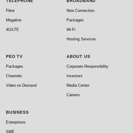
Telephone
Broadband
TELEPHONE
BROADBAND
Fibre
New Connection
Megaline
Packages
4G/LTE
Wi-Fi
Hosting Services
PEO TV
About Us
PEO TV
ABOUT US
Packages
Corporate Responsibility
Channels
Investors
Video on Demand
Media Center
Careers
Business
BUSINESS
Enterprises
SME