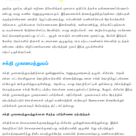
குறந்த நுகர்வு மற்றும் கழிவை நிர்வகித்தல் மூலமாக குறிப்பிடத்தக்க நன்மைகளைப்பெறலாம்
என்பது எமது வணிக அணுகுமுறையாகும். இந்தவகையில் நிலைத்துநிற்கும்தன்மை பற்றியதன்
கருத்தம்சங்களை மனதில் ஆழப்பதியவைத்து, கம்பனியின் வணிகச்செயல் நோக்கங்களில்
அங்கமாக, முக்கியமான பிரச்சனைகளை இனங்கண்டு, கண்காணித்து, நிர்வகிப்பதற்கான
நடவடிக்கைகள் மேற்கொள்ளப்படவேண்டும். எமது ஊழியர்கள்; கள ஊழியர்களுக்கு மரங்களை
வெட்டுவதைக்குறைப்பது உட்பட்ட, சூழல் மாசுபடும் காரணிகளை குறைப்பது, கேபிள் இடுதல்
போன்ற அவர்களில் தினசரி கடமைகளை சூழலுக்கு மாசு ஏற்படாவண்ணம் கொண்டு நடத்தல்
என்பவை பற்றிய விழிப்புணர்வுகளை ஏற்படுத்தல் மூலம் இந்த முயற்சிகளில்
ஈடுபட்டிருக்கிறார்கள்.
சக்தி முகாமைத்துவம்
சக்தி முகாமைத்துவத்திற்கான நுண்ணுணர்வு அணுகுமுறையைத் தழுவி, ஸ்ரீலரெ, அதன்
எல்லா மட்டங்களிலுமான தொழிற்பாடுகளில் வினைத்திறனுடனான சக்தி தொழில்நுட்பங்களை
எப்போதும் ஊக்குவித்துவருகின்றது. அதன்படி, எமது தொழிற்பாட்டின் ஒவ்வொரு அம்சத்திலும்
பொருத்தமான சக்தி சேமிப்பு பற்றிய கொள்கை வரையறுக்கப்பட்டுள்ளது. மேலும், ஸ்ரீலரெ இந்த
சக்தி முகாமைத்துவ முறைகளைப் பயிற்சிகள், மதிப்பீடுகள், மூலமாகவும் உரிய நேரத்தில்
ஏற்படுத்தப்படும் கொள்கைகள் மற்றும் வணிகத்தின் மாறிவரும் தேவைகளை நிறைவேற்றும்
பயிற்சிகள் மூலமாகவும் மேம்படுத்த திட்டமிட்டுள்ளது.
சக்தி முகாமைத்துவத்துக்கான சிறந்த பயிற்சிகளை ஏற்படுத்தல்
சக்திக்கான செலவுகளைக்குறைத்தலுக்கு ஸ்ரீலரெ முன்னுரிமையளித்துள்ளது. இதில்
தொழிற்பாட்டுச் செலவுகளைக்குறைப்பது மாத்திரமன்றி சூழலில் அது ஏற்படுத்தும்
தாக்கத்தையுணர்ந்து நீண்டகாலத்துக்கேற்ற வகையில் நிலையானதொரு வணிகமாதிரியை