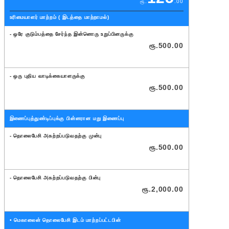
ரூ.
.00
உரிமையாளர் மாற்றம் ( இடத்தை மாற்றாமல்)
- ஒரே குடும்பத்தை சேர்ந்த இன்னொரு உறுப்பினருக்கு
ரூ.
500
.00
- ஒரு புதிய வாடிக்கையாளருக்கு
ரூ.
500
.00
இணைப்புத்துண்டிப்புக்கு பின்னரான மறு இணைப்பு
- தொலைபேசி அகற்றப்படுவதற்கு முன்பு
ரூ.
500
.00
- தொலைபேசி அகற்றப்படுவதற்கு பின்பு
ரூ.
2,000
.00
• மெகாலைன் தொலைபேசி இடம் மாற்றப்பட்டபின்