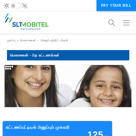
PAY YOUR BILL
Breadcrumb
முகப்பு
மெகாலைன் – அழைப்புத்திட்டங்கள்
மெகாலைன் - பிற கட்டணங்கள்
கட்டணப்பட்டியல் அனுப்பும் முகவரி
125