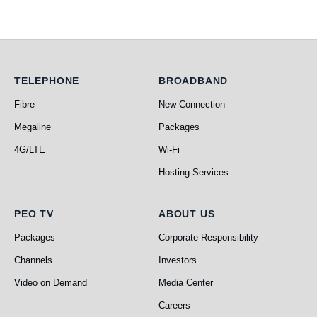
Telephone
Broadband
TELEPHONE
BROADBAND
Fibre
New Connection
Megaline
Packages
4G/LTE
Wi-Fi
Hosting Services
PEO TV
About Us
PEO TV
ABOUT US
Packages
Corporate Responsibility
Channels
Investors
Video on Demand
Media Center
Careers