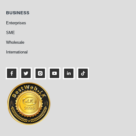
Business
BUSINESS
Enterprises
SME
Wholesale
International