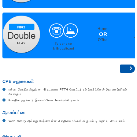
Home
F
OR
T
Office
Telephone
& Broadband
CPE சலுகைகள்
எல்லா பொதிகளிலும் wi -fi உடனான FTTH ரௌட்டர் உம் கோர்ட்லெஸ் தொலைபேசியும்
அடங்கும்
மேலதிக குரல்வழி இணைப்பினை வேண்டிப்பெறலாம்.
அகலப்பட்டை
Web family அல்லது மேற்சொன்ன பொதியை உங்கள் விருப்பப்படி தெரிவு செய்யலாம்