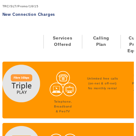
TRC/SLT/Promo/16/15
New Connection Charges
Services
Calling
Cu
Offered
Plan
Pr
Equ
F
Unlimited free calls
(on-net & off-net)
P
No monthly rental
T
Telephone,
Broadband
& PeoTV