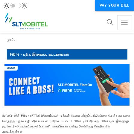
PAY YOUR BILL
Breadcrumb
முகப்பு
Fibre - புதிய இணைப்பு கட்டணங்கள்
ஸ்ரீலரெ இன் Fiber (FTTx) இணைப்புகள், உங்கள் தேவை மற்றும் பரப்பெல்லை போன்றவைகளை
பொறுத்து, குரல்வழி+அகலப்பட்டை, அகலப்பட்டை + பியோ டிவி அல்லது பியோ டிவி இலிருந்து
குரல்வழி+அகலப்பட்டை+பியோ டிவி வரையிலான மூன்று வெவ்வேறு பொதிகளில்
கிடைக்கின்றன.