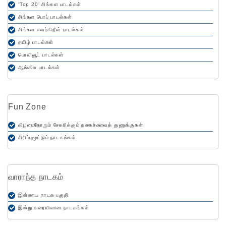
‘Top 20’ சிங்கள பாடல்கள்
சிங்கள பொப் பாடல்கள்
சிங்கள எவர்கிறீன் பாடல்கள்
தமிழ் பாடல்கள்
பொலிவூட் பாடல்கள்
ஆங்கில பாடல்கள்
Fun Zone
கிழமைதோறும் சேகரிக்கும் நகைச்சுவைத் துணுக்குகள்
சிரிப்புமூட்டும் நாடகங்கள்
வாராந்த நாடகம்
இன்றைய நாடக பகுதி
இன்று வரையிலான நாடகங்கள்