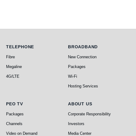
Telephone
Broadband
TELEPHONE
BROADBAND
Fibre
New Connection
Megaline
Packages
4G/LTE
Wi-Fi
Hosting Services
PEO TV
About Us
PEO TV
ABOUT US
Packages
Corporate Responsibility
Channels
Investors
Video on Demand
Media Center