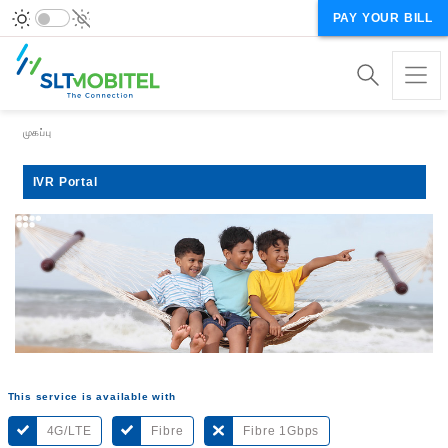
PAY YOUR BILL
Breadcrumb
முகப்பு
IVR Portal
This service is available with
4G/LTE
Fibre
Fibre 1Gbps