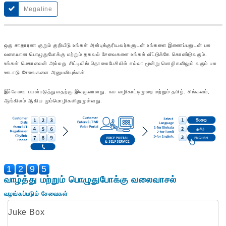
Megaline
ஒரு சாதாரண குறும் குறியீடு உங்கள் அன்புக்குரியவர்களுடன் உங்களை இணைப்பதுடன் பல
வகையான பொழுதுபோக்கு மற்றும் தகவல் சேவைகளை உங்கல் வீட்டுக்கே கொண்டுவரும்.
உங்கள் மெகாலைன் அல்லது சிட்டிலிங் தொலைபேசியில் எல்லா மூன்று மொழிகளிலும் வரும் பல
ஊடாடு சேவைகளை அனுபவியுங்கள்.
இச்சேவை பயன்படுத்துவதற்கு இலகுவானது. சுய வழிகாட்டிமுறை மற்றும் தமிழ், சிங்களம்,
ஆங்கிலம் ஆகிய மும்மொழிகளிலுமுள்ளது.
1
2
9
5
வாழ்த்து மற்றும் பொழுதுபோக்கு வலைவாசல்
வழங்கப்படும் சேவைகள்
Juke Box