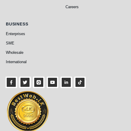
Careers
Business
BUSINESS
Enterprises
SME
Wholesale
International