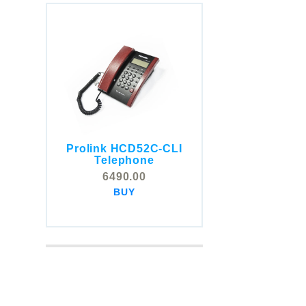
Prolink HCD52C-CLI
COMSTOX SI001 CLI
Telephone
Telephone
6490.00
5325.00
BUY
BUY