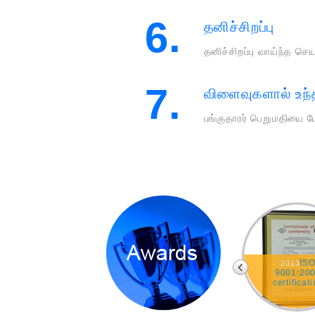
6.
தனிச்சிறப்பு
தனிச்சிறப்பு வாய்ந்த செ
7.
விளைவுகளால் உந்த
பங்குதாரர் பெறுமதியை மே
Being amongst
Winner - SAFA -
IS
2013
the top Ten Best
Best presented
9001:20
Corporate
accounts in
certificat
Citizens within
Communication
the CSR &
and information
Sustainable
Technology sector