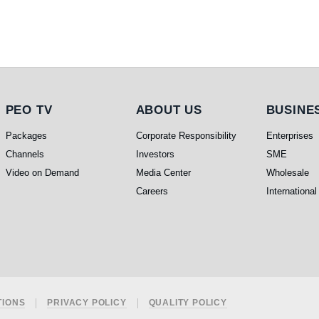
PEO TV
About Us
Busines
PEO TV
ABOUT US
BUSINE
Packages
Corporate Responsibility
Enterprises
Channels
Investors
SME
Video on Demand
Media Center
Wholesale
Careers
International
TIONS
PRIVACY POLICY
QUALITY POLICY