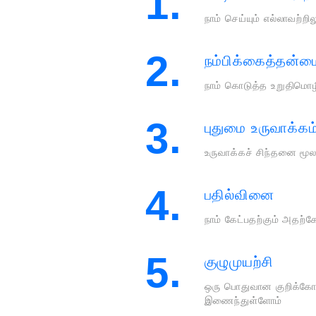
1.
நாம் செய்யும் எல்லாவற்ற
2.
நம்பிக்கைத்தன்ம
நாம் கொடுத்த உறுதிமொழ
3.
புதுமை உருவாக்கம
உருவாக்கச் சிந்தனை மூலம
4.
பதில்வினை
நாம் கேட்பதற்கும் அதற்க
5.
குழுமுயற்சி
ஒரு பொதுவான குறிக்கோ
இணைந்துள்ளோம்