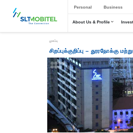
New Main Menu
Personal
Business
About Us & Profile
Inves
Breadcrumb
முகப்பு
சிறப்புக்குறிப்பு – தூரநோக்கு மற்