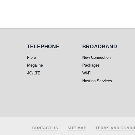
Business
category.
Telephone
Broadband
TELEPHONE
BROADBAND
Fibre
New Connection
Megaline
Packages
4G/LTE
Wi-Fi
Hosting Services
Footer
CONTACT US
SITE MAP
TERMS AND CONDI