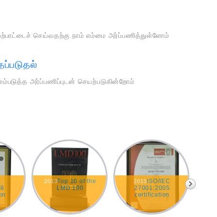
யற்பாட்டைச் செய்வதற்கு நாம் எம்மை அர்ப்பணித்துள்ளோம்
ப்படுதல்
ம்படுத்த அர்ப்பணிப்புடன் செயற்படுகின்றோம்
O
Top 10 of the
ISO/IEC
2013
2013
201
08
LMD 100
27001:2005
th
ion
certification
R