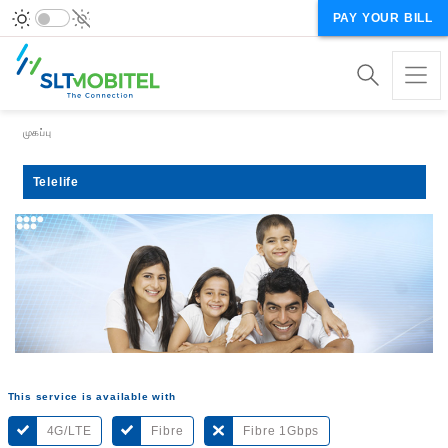
PAY YOUR BILL
Breadcrumb
முகப்பு
Telelife
This service is available with
4G/LTE
Fibre
Fibre 1Gbps