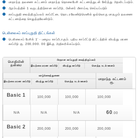
மாதாந்த தவணை கட்டணம் மாதாந்த தொலைபேசி கட்டணத்துடன் சேர்த்து அறவிடப்படும்.
ஆரம்பத்தில் 1 வருடத்திற்கான காப்பீடு, பின்னர் மீளாய்வு செய்யப்படும்
காப்புறுதி வைத்திருப்பவர் காப்பீட்டை தொடரவேண்டுமெனில் ஒவ்வொரு மாதமும் தவணை
கட்டணத்தை செலுத்தவேண்டும்.
டெலிலைஃப் காப்புறுதி திட்டங்கள்
டெலிலைஃப் பேசிக் 1’ - பழைய காப்பீடாகும். புதிய காப்பீட்டு திட்டத்தில் விபத்து மரண
காப்பீடு ரூ. 200,000. 00 இக்கு அதிகரிக்கப்படும்.
பிரதான காப்புறுதி வைத்திருப்பவர்
பொதியின்
தன்மை
இயற்கை மரண காப்பீடு
விபத்து காப்பீடு
மொத்த உடல் ஊனம்
வாழ்க்கைத்துணை
மாதாந்த கட்டணம்
இயற்கை மரண காப்பீடு
விபத்து காப்பீடு
மொத்த உடல் ஊனம்
ரூ.
Basic 1
100,000
100,000
100,000
60
N/A
N/A
N/A
.00
Basic 2
200,000
200,000
200,000