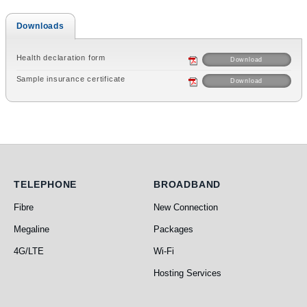
Downloads
Health declaration form
Download
Sample insurance certificate
Download
Telephone
Broadband
TELEPHONE
BROADBAND
Fibre
New Connection
Megaline
Packages
4G/LTE
Wi-Fi
Hosting Services