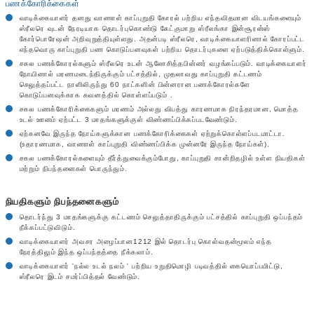
பணக்கோரிக்கைகள்
வாடிக்கையாளர் தனது வாணாள் காப்புறுதி கோரல் பற்றிய எந்தவிதமான விடயங்களையும்
ஸ்ரீலரெ வுடன் நேரடியாக தொடர்புகொண்டு கேட்குமாறு ஸ்ரீலங்கா இன்சூரன்ஸ்
கோர்பொரேஷன் அறிவுறுத்தியுள்ளது. அதன்படி ஸ்ரீலரெ, வாடிக்கையாளரினால் கோரப்பட்ட
எந்தவொரு காப்புறுதி பண கொடுப்பனவுகள் பற்றிய தொடர்புகளை ஏற்படுத்திக்கொள்ளும்.
சகல பணக்கோரல்களும் ஸ்ரீலரெ உடன் ஆலோசித்தபின்னர் வழங்கப்படும். வாடிக்கையாளர்
நோயினால் மரணமடைந்திருக்கும் பட்சத்தில், முதலாவது காப்புறுதி கட்டணம்
செலுத்தப்பட்ட நாளிலிருந்து 60 நாட்களின் பின்னரான பணக்கோரல்களே
கொடுப்பனவுக்காக கவனத்தில் கொள்ளப்படும் .
சகல பணக்கோரிக்கைகளும் மரணம் அல்லது விபத்து காரணமாக நிரந்தரமான, மொத்த
உடல் ஊனம் ஏற்பட்ட 3 மாதங்களுக்குள் விண்ணப்பிக்கப்படவேண்டும்.
ஏற்கனவே இருந்த நோய்களுக்கான பணக்கோரிக்கைகள் ஏற்றுக்கொள்ளப்படமாட்டா.
(உதாரணமாக, வாணாள் காப்புறுதி விண்ணப்பிக்க முன்னரே இருந்த நோய்கள்).
சகல பணக்கோரல்களையும் தீர்த்துவைக்கும்போது, காப்புறுதி சான்றிதழில் உள்ள நியதிகள்
மற்றும் நிபந்தனைகள் பொருந்தும்.
நியதிகளும் நிபந்தனைகளும்
தொடர்ந்து 3 மாதங்களுக்கு கட்டணம் செலுத்தாதிருக்கும் பட்சத்தில் காப்புறுதி ஒப்பந்தம்
நீக்கப்பட்டுவிடும்.
வாடிக்கையாளர் அவசர அழைப்பான1212 இல் தொடர்பு கொள்வதன்மூலம் எந்த
நேரத்திலும் இந்த ஒப்பந்தத்தை நீக்கலாம்.
வாடிக்கையாளர் 'நல்ல உடல் நலம் ' பற்றிய உறுதிமொழி படிவத்தில் கையொப்பமிட்டு,
ஸ்ரீலரெ இடம் சமர்ப்பித்தல் வேண்டும்.