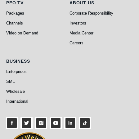
PEO TV
About Us
PEO TV
ABOUT US
Packages
Corporate Responsibility
Channels
Investors
Video on Demand
Media Center
Careers
Business
BUSINESS
Enterprises
SME
Wholesale
International