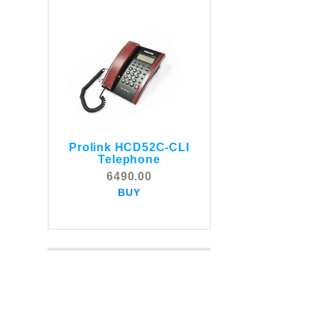
Prolink HCD52C-CLI
COMSTOX SI001 CLI
Telephone
Telephone
6490.00
5325.00
BUY
BUY