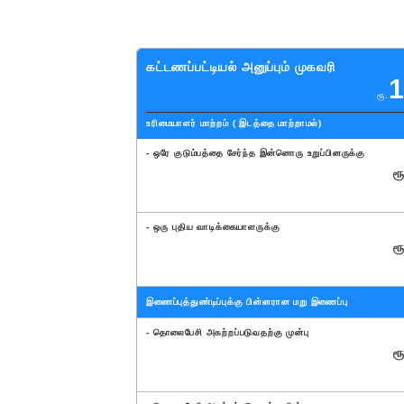
கட்டணப்பட்டியல் அனுப்பும் முகவரி
ரூ.
உரிமையாளர் மாற்றம் ( இடத்தை மாற்றாமல்)
- ஒரே குடும்பத்தை சேர்ந்த இன்னொரு உறுப்பினருக்கு
ரூ
- ஒரு புதிய வாடிக்கையாளருக்கு
ரூ
இணைப்புத்துண்டிப்புக்கு பின்னரான மறு இணைப்பு
- தொலைபேசி அகற்றப்படுவதற்கு முன்பு
ரூ