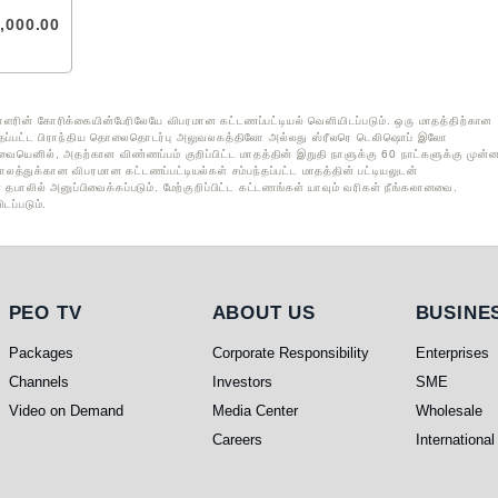
,000
.00
யாளரின் கோரிக்கையின்பேரிலேயே விபரமான கட்டணப்பட்டியல் வெளியிடப்படும். ஒரு மாதத்திற்கான
ந்தப்பட்ட பிராந்திய தொலைதொடர்பு அலுவலகத்திலோ அல்லது ஸ்ரீலரெ டெலிஷொப் இலோ
தேவையெனில், அதற்கான விண்ணப்பம் குறிப்பிட்ட மாதத்தின் இறுதி நாளுக்கு 60 நாட்களுக்கு முன
ாலத்துக்கான விபரமான கட்டணப்பட்டியல்கள் சம்பந்தப்பட்ட மாதத்தின் பட்டியலுடன்
 தபாலில் அனுப்பிவைக்கப்படும். மேற்குறிப்பிட்ட கட்டணங்கள் யாவும் வரிகள் நீங்கலானவை.
ப்படும்.
PEO TV
About Us
Busines
PEO TV
ABOUT US
BUSINE
Packages
Corporate Responsibility
Enterprises
Channels
Investors
SME
Video on Demand
Media Center
Wholesale
Careers
International