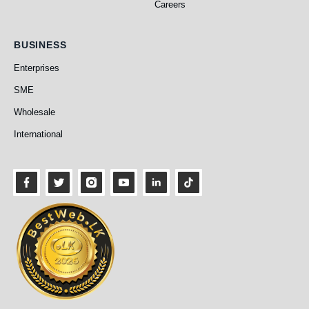
Careers
Business
BUSINESS
Enterprises
SME
Wholesale
International