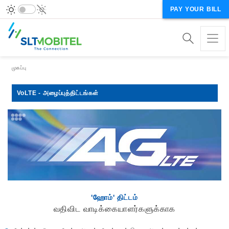
PAY YOUR BILL
Breadcrumb
முகப்பு
VoLTE - அழைப்புத்திட்டங்கள்
'ஹோம்' திட்டம்
வதிவிட வாடிக்கையாளர்களுக்காக