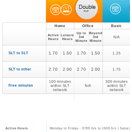
Home
Office
Basic
Up to
Beyond
Active
Leisure
3rd
3rd
N/A
Hours
Hours
Minute
Minute
1.70
1.50
1.70
1.50
SLT to SLT
1.25
2.70
2.00
2.70
2.00
SLT to other
1.75
100 minutes
300 minutes
Free minutes
within SLT
N/A
within SLT
network
network
Active Hours
Monday to Friday - 0700 hrs to 1900 hrs | Saturd