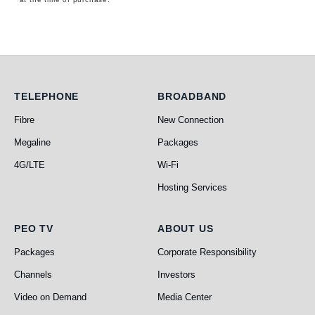
Telephone
Broadband
TELEPHONE
BROADBAND
Fibre
New Connection
Megaline
Packages
4G/LTE
Wi-Fi
Hosting Services
PEO TV
About Us
PEO TV
ABOUT US
Packages
Corporate Responsibility
Channels
Investors
Video on Demand
Media Center