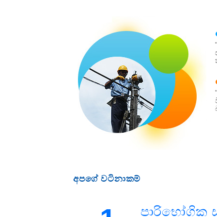
අපගේ වටිනාකම්
පාරිභෝගික 