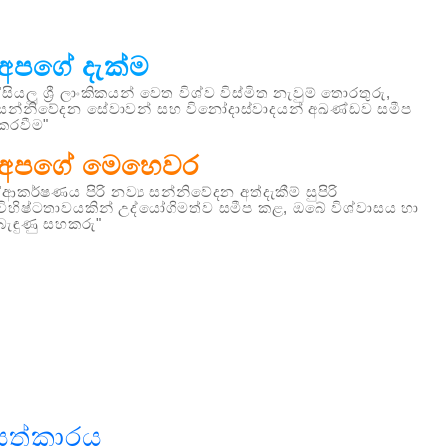
අපගේ දැක්ම
"සියලු ශ්‍රී ලාංකිකයන් වෙත විශ්ව විස්මිත නැවුම් තොරතුරු,
සන්නිවේදන සේවාවන් සහ විනෝදාස්වාදයන් අඛණ්ඩව සමීප
කරවීම"
අපගේ මෙහෙවර
"ආකර්ෂණය පිරි නව්‍ය සන්නිවේදන අත්දැකීම් සුපිරි
විහිෂ්ටතාවයකින් උද්යෝගිමත්ව සමීප කළ, ඔබේ විශ්වාසය හා
බැඳුණු සහකරු"
සත්කාරය