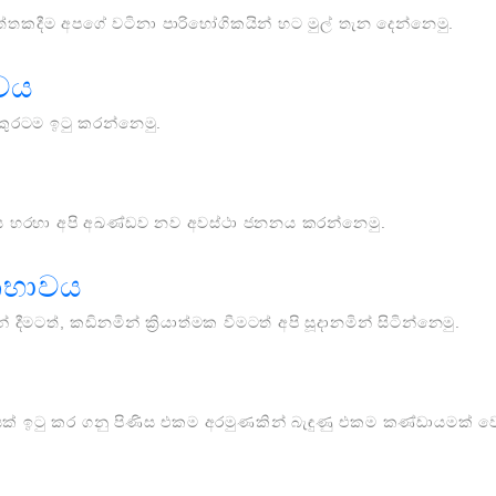
ත්තකදීම අපගේ වටිනා පාරිභෝගිකයින් හට මුල් තැන දෙන්නෙමු.
්වය
කුරටම ඉටු කරන්නෙමු.
ය හරහා අපි අඛණ්ඩව නව අවස්ථා ජනනය කරන්නෙමු.
මකභාවය
දීමටත්, කඩිනමින් ක්‍රියාත්මක වීමටත් අපි සූදානමින් සිටින්නෙමු.
දායක් ඉටු කර ගනු පිණිස එකම අරමුණකින් බැඳුණු එකම කණ්ඩායමක් වෙ