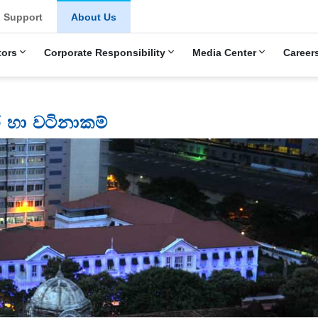
Support
About Us
tors
Corporate Responsibility
Media Center
Career
 හා වටිනාකම්