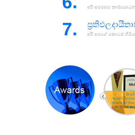
6.
අපි අසමසම කාර්යසාධන
7.
ප්‍රතිඵලදායීත
අපි අපගේ කොටස් හිමිය
2013
Being amongst
Winner - SAFA -
Bron
the top Ten Best
Best presented
Award: Innov
Corporate
accounts in
Brand of the
Citizens within
Communication
at SLIM Br
the CSR &
and information
Excellen
Sustainable
Technology sector
Awards 2
Business
category.