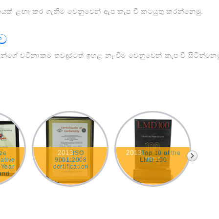
යක් ළඟා කර ගැනීම වෙනුවෙන් ඇප කැප වී කටයුතු කරන්නෙමු.
ාව
න්ගේ වටිනාකම තවදුරටත් ඉහළ නැංවීම වෙනුවෙන් කැප වී සිටින්නෙම
2013
2013
ze
ISO
Top 10 of the
ative
9001:2008
LMD 100
 Year
certification
and
ce
013