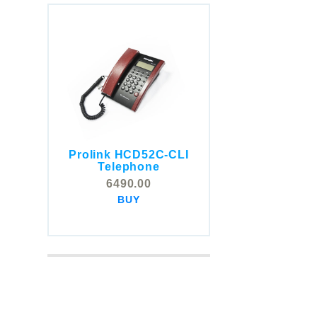
Prolink HCD52C-CLI
COMSTOX SI001 CLI
Telephone
Telephone
6490.00
5325.00
BUY
BUY