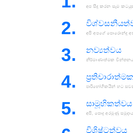
1.
අප සිදු කරන සෑම කටයු
2.
විශ්වසනීයත
අපි අපගේ පොරොන්දු අ
3.
නව්‍යත්වය
නිර්මාණාත්මක චින්තන
4.
ප්‍රතිචාරාත්
පාරිභෝගිකයින් හට සවන් 
5.
සාමූහිකත්වය
අපි, පොදු අරමුණු සමු
විශිෂ්ටත්වය