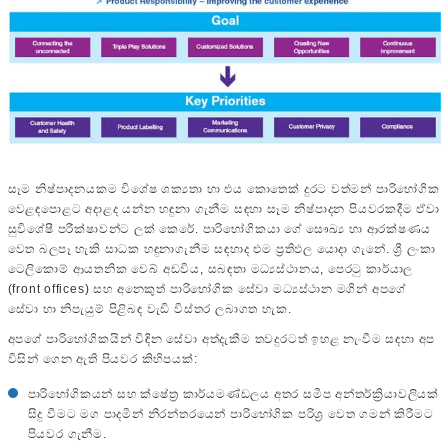
සෑම නිෂ්පාදනයකම විශේෂ ශක්‍යතා හා එය කොතෙක් දුරට වත්මන් පාරිභෝගික
වෙළඳපොළට අදාළද යන්න හඳුනා ගැනීම සඳහා සෑම නිෂ්පාදන පියවරකදීම ඒවා
සුවිශේෂී පරීක්ෂාවන්ට ලක් කෙරේ. පාරිභෝගිකයා ගේ සෞඛ්‍ය හා ආරක්ෂණය
වෙත බලපෑ හැකි සාධක හඳුනාගැනීම සඳහාද එම ප්‍රතිඵල යොදා ගැනේ. ශ්‍රී ලංකා
ටෙලිකොම් ආයතනික වෙබ් අඩවිය, සබඳතා මධ්‍යස්ථානය, පෙරටු කාර්යාල
(front offices) සහ අනෙකුත් පාරිභෝගික සේවා මධ්‍යස්ථාන මගින් අපගේ
සේවා හා නිපැයුම් පිළිබඳ වැඩි විස්තර ලබාගත හැක.
අපගේ පාරිභෝගිකයින් විඳින සේවා අත්දැකීම තවදුරටත් ඉහළ නැංවීම සඳහා අප
විසින් ගෙන ඇති පියවර කිහිපයක්:
‍පාරිභෝගිකයන් සහ ක්ෂේත්‍ර කාර්යමණ්ඩලය අතර සමීප අන්තර්ක්‍රියාවලියක්
සිදු වීමට මග පාදමින් නිරන්තරයෙන් පාරිභෝගික පරිශ්‍ර වෙත ගමන් කිරීමට
පියවර ගැනීම.