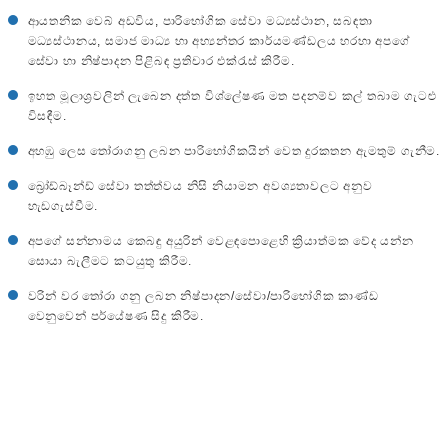
ආයතනික වෙබ් අඩවිය, පාරිභෝගික සේවා මධ්‍යස්ථාන, සබඳතා
මධ්‍යස්ථානය, සමාජ මාධ්‍ය හා අභ්‍යන්තර කාර්යමණ්ඩලය හරහා අපගේ
සේවා හා නිෂ්පාදන පිළිබඳ ප්‍රතිචාර එක්රැස් කිරීම.
ඉහත මූලාශ්‍රවලින් ලැබෙන දත්ත විශ්ලේෂණ මත පදනම්ව කල් තබාම ගැටළු
විසඳීම.
අහඹු ලෙස තෝරාගනු ලබන පාරිභෝගිකයින් වෙත දුරකතන ඇමතුම් ගැනීම.
බ්‍රෝඩ්බෑන්ඩ් සේවා තත්ත්වය නිසි නියාමන අවශ්‍යතාවලට අනුව
හැඩගැස්වීම.
අපගේ සන්නාමය කෙබඳු අයුරින් වෙළඳපොළෙහි ක්‍රියාත්මක වේද යන්න
සොයා බැලීමට කටයුතු කිරීම.
වරින් වර තෝරා ගනු ලබන නිෂ්පාදන/සේවා/පාරිභෝගික කාණ්ඩ
වෙනුවෙන් පර්යේෂණ සිදු කිරීම.