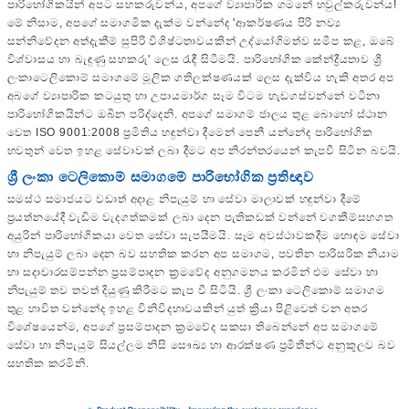
පාරිභෝගිකයින් අපට සහකරුවන්ය, අපගේ ව්‍යාපාරික ගමනේ හවුල්කරුවන්ය!
මේ නිසාම, අපගේ සමාගමික දැක්ම වන්නේද 'ආකර්ෂණය පිරි නව්‍ය
සන්නිවේදන අත්දැකීම් සුපිරි විශිෂ්ටතාවයකින් උද්යෝගිමත්ව සමීප කළ, ඔබේ
විශ්වාසය හා බැඳුණු සහකරු' ලෙස රැඳී සිටීමයි. පාරිභෝගික කේන්ද්‍රීයතාව ශ්‍රී
ලංකාටෙලිකොම් සමාගමේ මූලික ගතිලක්ෂණයක් ලෙස දැක්විය හැකි අතර අප
අබගේ ව්‍යාපාරික කටයුතු හා උපායමාර්ග සෑම විටම හැඩගස්වන්නේ වටිනා
පාරිභෝගිකයින්ට ඔබින පරිද්දෙනි. අපගේ සමාගම් ජාලය තුළ බොහෝ ස්ථාන
වෙත ISO 9001:2008 ප්‍රමිතිය හඳුන්වා දීමෙන් පෙනී යන්නේද පාරිභෝගික
භවතුන් වෙත ඉහළ සේවාවක් ලබා දීමට අප නිරන්තරයෙන් කැපවී සිටින බවයි.
ශ්‍රී ලංකා ටෙලිකොම් සමාගමේ පාරිභෝගික ප්‍රතිඥාව
සමස්ථ සමාජයට වඩාත් අදාළ නිපැයුම් හා සේවා මාලාවක් හඳුන්වා දීමේ
ප්‍රයත්නයේදී වැඩිම වැදගත්කමක් ලබා දෙන පැතිකඩක් වන්නේ වගකීම්සහගත
අයුරින් පාරිභෝගිකයා වෙත සේවා සැපයීමයි. සෑම අවස්ථාවකදීම හොඳම සේවා
හා නිපැයුම් ලබා දෙන බව සහතික කරන අප සමාගම, පවතින පාරිසරික නියාම
හා සදාචාරසම්පන්න ප්‍රසම්පාදන ක්‍රමවේද අනුගමනය කරමින් එම සේවා හා
නිපැයුම් තව තවත් දියුණු කිරීමට කැප වී සිටියි. ශ්‍රී ලංකා ටෙලිකොම් සමාගම
තුළ භාවිත වන්නේද ඉහළ විනිවිදභාවයකින් යුත් ක්‍රියා පිළිවෙත් වන අතර
විශේෂයෙන්ම, අපගේ ප්‍රසම්පාදන ක්‍රමවේද සකසා තිබෙන්නේ අප සමාගමේ
සේවා හා නිපැයුම් සියල්ලම නිසි සෞඛ්‍ය හා ආරක්ෂණ ප්‍රමිතීන්ට අනුකූලව බව
සහතික කරමිනි.