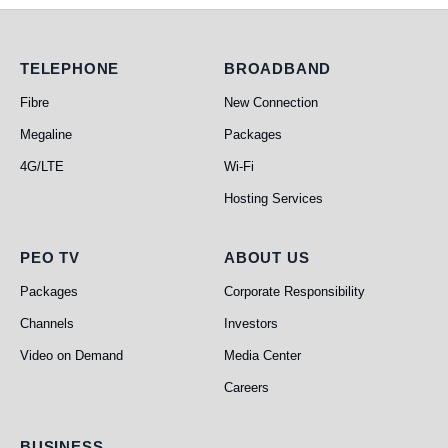
Telephone
Broadband
TELEPHONE
BROADBAND
Fibre
New Connection
Megaline
Packages
4G/LTE
Wi-Fi
Hosting Services
PEO TV
About Us
PEO TV
ABOUT US
Packages
Corporate Responsibility
Channels
Investors
Video on Demand
Media Center
Careers
Business
BUSINESS