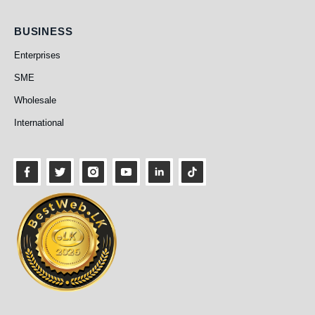
Business
BUSINESS
Enterprises
SME
Wholesale
International