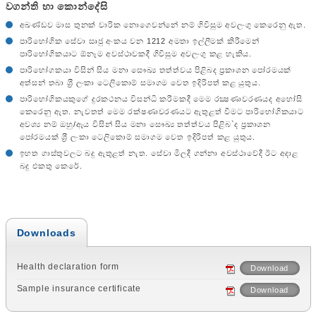
වගන්ති හා කොන්දේසි
අඛණ්ඩව මාස තුනක් වාරික නොගෙවන්නේ නම් ගිවිසුම අවලංගු කෙරෙනු ඇත.
පාරිභෝගික සේවා සෘජු අංකය වන 1212 අමතා ඉල්ලීමක් කිරීමෙන්
පාරිභෝගිකයාට ඕනෑම අවස්ථාවකදී ගිවිසුම අවලංගු කළ හැකිය.
පාරිභෝගකයා විසින් සිය මනා සෞඛ්‍ය තත්ත්වය පිළිබද ප‍්‍රකාශන පෝරමයක්
අත්සන් තබා ශ‍්‍රී ලංකා ටෙලිකොම් සමාගම වෙත ඉදිරිපත් කළ යුතුය.
පාරිභෝගිකයකුගේ දුරකථනය විසන්ධි කරීමකදී මෙම රක්‍ෂණාවරණයද අහෝසි
කෙරෙනු ඇත. නැවතත් මෙම රක්ෂණාවරණයට ඇතුළත් වීමට පාරිභෝගිකයාට
අවශ්‍ය නම් ඔහු/ඇය විසින් සිය මනා සෞඛ්‍ය තත්ත්වය පිළිබ`ද ප‍්‍රකාශන
පෝරමයක් ශ‍්‍රී ලංකා ටෙලිකොම් සමාගම වෙත ඉදිරිපත් කළ යුතුය.
ඉහත ගාස්තුවලට බදු ඇතුළත් නැත. සේවා මිලදී ගන්නා අවස්ථාවේදී ඊට අදාළ
බදු එකතු කෙරේ.
Downloads
Health declaration form
Download
Sample insurance certificate
Download