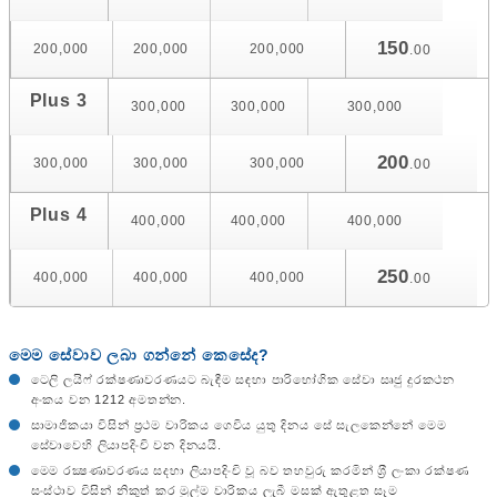
150
200,000
200,000
200,000
.00
Plus 3
300,000
300,000
300,000
200
300,000
300,000
300,000
.00
Plus 4
400,000
400,000
400,000
250
400,000
400,000
400,000
.00
මෙම සේවාව
ලබා ගන්නේ කෙසේද?
ටෙලි ලයිෆ් රක්ෂණාවරණයට බැඳීම සඳහා පාරිභෝගික සේවා සෘජු දුරකථන
අංකය වන 1212 අමතන්න.
සාමාජිකයා විසින් ප‍්‍රථම වාරිකය ගෙවිය යුතු දිනය සේ සැලකෙන්නේ මෙම
සේවාවෙහි ලියාපදිංචි වන දිනයයි.
මෙම රක්‍ෂණාවරණය සදහා ලියාපදිංචි වූ බව තහවුරු කරමින් ශ‍්‍රී ලංකා රක්ෂණ
සංස්ථාව විසින් නිකුත් කර මුල්ම වාරිකය ලැබී මසක් ඇතුළත සෑම