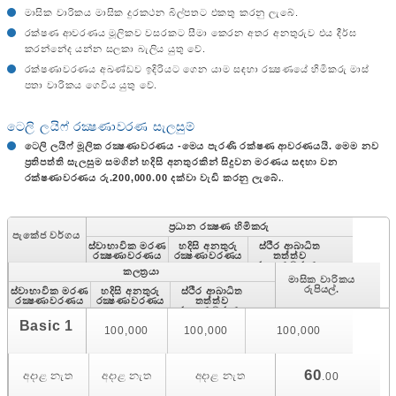
මාසික වාරිකය මාසික දුරකථන බිල්පතට එකතු කරනු ලැබේ.
රක්ෂණ ආවරණය මූලිකව වසරකට සීමා කෙරන අතර අනතුරුව එය දීර්ඝ
කරන්නේද යන්න සලකා බැලිය යුතු වේ.
රක්ෂණාවරණය අඛණ්ඩව ඉදිරියට ගෙන යාම සඳහා රක්‍ෂණයේ හිමිකරු මාස්
පතා වාරිකය ගෙවිය යුතු වේ.
ටෙලි ලයිෆ් රක්‍ෂණාවරණ සැලසුම්
ටෙලි ලයිෆ් මූලික රක්‍ෂණාවරණය -මෙය පැරණි රක්ෂණ ආවරණයයි. මෙම නව
ප‍්‍රතිපත්ති සැලසුම සමගින් හදිසි අනතුරකින් සිදුවන මරණය සඳහා වන
රක්ෂණාවරණය රු.200,000.00 දක්වා වැඩි කරනු ලැබේ.
.
ප‍්‍රධාන රක්‍ෂණ හිමිකරු
පැකේජ වර්ගය
ස්වාභාවික මරණ
හදිසි අනතුරු
ස්ථිර ආබාධිත
රක්‍ෂණාවරණය
රක්‍ෂණාවරණය
තත්ත්ව
රක්‍ෂණාවරණය
කලත‍්‍රයා
මාසික වාරිකය
රුපියල්.
ස්වාභාවික මරණ
හදිසි අනතුරු
ස්ථිර ආබාධිත
රක්‍ෂණාවරණය
රක්‍ෂණාවරණය
තත්ත්ව
රක්‍ෂණාවරණය
Basic 1
100,000
100,000
100,000
60
අදාළ නැත
අදාළ නැත
අදාළ නැත
.00