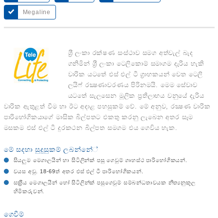
Megaline
ශ‍්‍රී ලංකා රක්ෂණ සංස්ථාව සමග අත්වැල් බැද
ගනිමින් ශ‍්‍රී ලංකා ටෙලිකොම් සමාගම දැරිය හැකි
වාරික යටතේ එස් එල් ටී ග‍්‍රාහකයන් වෙත ටෙලි
ලයිෆ් රක්‍ෂණාවරණය පිරිනමයි. මෙම සේවාව
යටතේ සැලසෙන මූලික ප‍්‍රතිලාභය වනුයේ දැරිය
වාරික ඇතුළත් වීම හා ඊට අදාළ පහසුකම් වේ. මේ අනුව, රක්‍ෂණ වාරික
පාරිභෝගිකයාගේ මාසික බිල්පතට එකතු කරනු ලැබෙන අතර සෑම
මසකම එස් එල් ටී දුරකථන බිල්පත සමගම එය ගෙවිය හැක.
මේ සදහා සුදුසුකම් ලබන්නේ්
සියලුම මෙගාලයින් හා සිටිලින්ක් පසු ගෙවුම් ගෘහස්ථ පාරිභෝගිකයන්.
වයස අවු. 18-69ත් අතර එස් එල් ටී පාරිභෝගිකයන්.
සක‍්‍රීය මෙගාලයින් හෝ සිටිලින්ක් පසුගෙවුම් සම්බන්ධතාවයක නීත්‍යනුකූල
හිමිකරුවන්.
ගෙවීම්