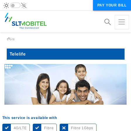
PAY YOUR BILL
Breadcrumb
නිවස
Telelife
This service is available with
4G/LTE
Fibre
Fibre 1Gbps