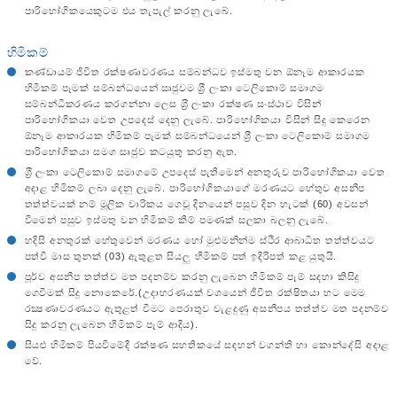
පාරිභෝගිකයෙකුටම එය තැපැල් කරනු ලැබේ.
හිමිකම්
කණ්ඩායම් ජීවිත රක්ෂණාවරණය සම්බන්ධව ඉස්මතු වන ඕනෑම ආකාරයක
හිමිකම් පෑමක් සම්බන්ධයෙන් ඍජුවම ශ‍්‍රී ලංකා ටෙලිකොම් සමාගම
සම්බන්ධීකරණය කරගන්නා ලෙස ශ‍්‍රී ලංකා රක්ෂණ සංස්ථාව විසින්
පාරිභෝගිකයා වෙත උපදෙස් දෙනු ලැබේ. පාරිභෝගිකයා විසින් සිදු කෙරෙන
ඕනෑම ආකාරයක හිමිකම් පෑමක් සම්බන්ධයෙන් ශ‍්‍රී ලංකා ටෙලිකොම් සමාගම
පාරිභෝගිකයා සමග සෘජුව කටයුතු කරනු ඇත.
ශ‍්‍රී ලංකා ටෙලිකොම් සමාගමේ උපදෙස් පැතීමෙන් අනතුරුව පාරිභෝගිකයා වෙත
අදාළ හිමිකම් ලබා දෙනු ලැබේ. පාරිභෝගිකයාගේ මරණයට හේතුව අසනීප
තත්ත්වයක් නම් මූලික වාරිකය ගෙවූ දිනයෙන් පසුව දින හැටක් (60) අවසන්
වීමෙන් පසුව ඉස්මතු වන හිමිකම් කීම් පමණක් සලකා බලනු ලැබේ.
හදිසි අනතුරක් හේතුවෙන් මරණය හෝ මුළුමනින්ම ස්ථිර ආබාධිත තත්ත්වයට
පත්වී මාස තුනක් (03) ඇතුළත සියලු හිමිකම් පත් ඉදිරිපත් කළ යුතුයි.
පූර්ව අසනීප තත්ත්ව මත පදනම්ව කරනු ලැබෙන හිමිකම් පෑම් සදහා කිසිදු
ගෙවීමක් සිදු නොකෙරේ.(උදාහරණයක් වශයෙන් ජීවිත රක්ෂිතයා හට මෙම
රක්‍ෂණාවරණයට ඇතුළත් වීමට පෙරාතුව වැළදුණු අසනීපය තත්ත්ව මත පදනම්ව
සිදු කරනු ලැබෙන හිමිකම් පෑම් ආදිය).
සියළු හිමිකම් පියවීමේදී රක්ෂණ සහතිකයේ සඳහන් වගන්ති හා කොන්දේසි අදාළ
වේ.