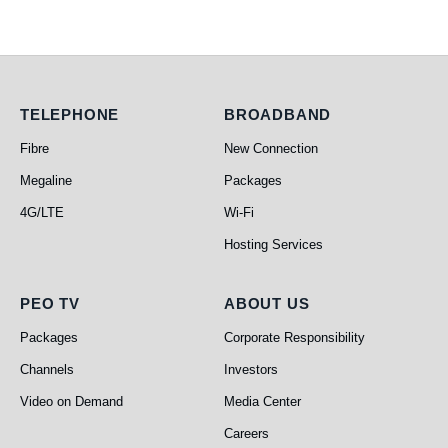
Telephone
Broadband
TELEPHONE
BROADBAND
Fibre
New Connection
Megaline
Packages
4G/LTE
Wi-Fi
Hosting Services
PEO TV
About Us
PEO TV
ABOUT US
Packages
Corporate Responsibility
Channels
Investors
Video on Demand
Media Center
Careers