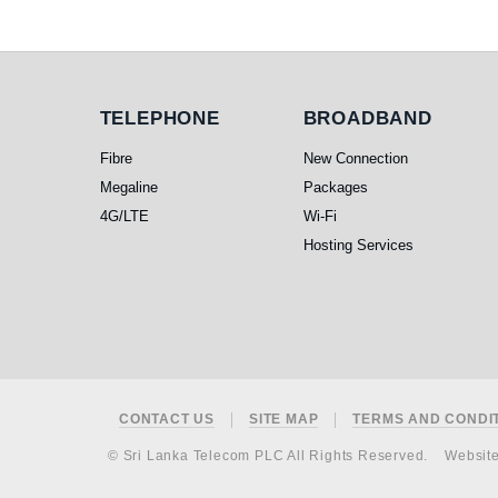
Telephone
Broadband
TELEPHONE
BROADBAND
Fibre
New Connection
Megaline
Packages
4G/LTE
Wi-Fi
Hosting Services
Footer
CONTACT US
SITE MAP
TERMS AND CONDI
© Sri Lanka Telecom PLC All Rights Reserved.
Websit