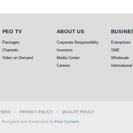
PEO TV
About Us
Busines
PEO TV
ABOUT US
BUSINE
Packages
Corporate Responsibility
Enterprises
Channels
Investors
SME
Video on Demand
Media Center
Wholesale
Careers
International
TIONS
PRIVACY POLICY
QUALITY POLICY
e Designed and Developed by
Four Corners