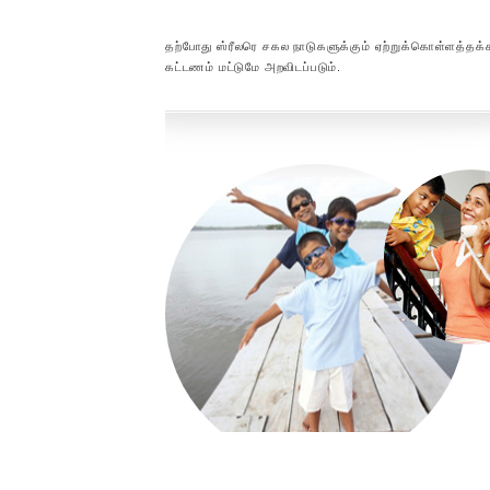
தற்போது ஸ்ரீலரெ சகல நாடுகளுக்கும் ஏற்றுக்கொள்ளத்தக்
கட்டணம் மட்டுமே அறவிடப்படும்.