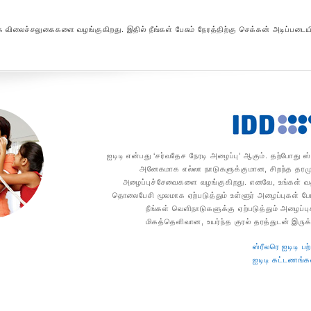
க விலைச்சலுகைகளை வழங்குகிறது. இதில் நீங்கள் பேசும் நேரத்திற்கு செக்கன் அடிப்படை
ஐடிடி என்பது ‘சர்வதேச நேரடி அழைப்பு’ ஆகும். தற்போது ஸ்
அனேகமாக எல்லா நாடுகளுக்குமான, சிறந்த தர
அழைப்புச்சேவைகளை வழங்குகிறது. எனவே, உங்கள் வ
தொலைபேசி மூலமாக ஏற்படுத்தும் உள்ளூர் அழைப்புகள் 
நீங்கள் வெளிநாடுகளுக்கு ஏற்படுத்தும் அழைப்பு
மிகத்தெளிவான, உயர்ந்த குரல் தரத்துடன் இருக்க
ஸ்ரீலரெ ஐடிடி பற்
ஐடிடி கட்டணங்க