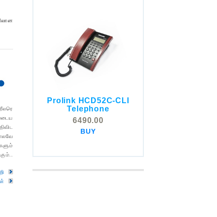
யிலான
Prolink HCD52C-CLI
COMSTOX SI001 CLI
Telephone
ரீலரெ
Telephone
முடைய
6490.00
5325.00
திவிட
BUY
BUY
போலவே
களும்
ும்..
றி
ள்