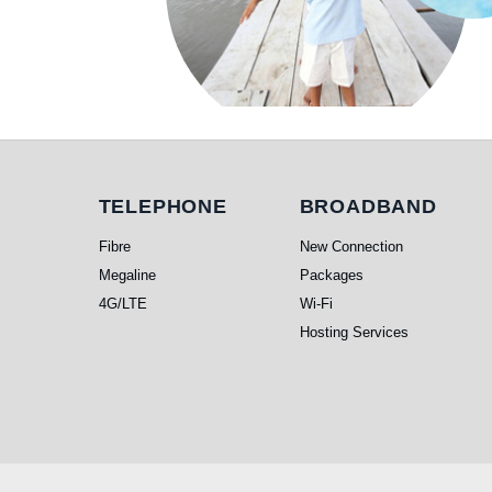
Telephone
Broadband
TELEPHONE
BROADBAND
Fibre
New Connection
Megaline
Packages
4G/LTE
Wi-Fi
Hosting Services