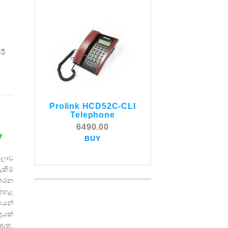
o
රී
Prolink HCD52C-CLI
COMSTOX SI001 CLI
Telephone
Telephone
6490.00
5325.00
BUY
BUY
 ලොව
ැකීම්
 කරන
 ඉහළ
ියෙන්
දෙයක්
 ඇත.