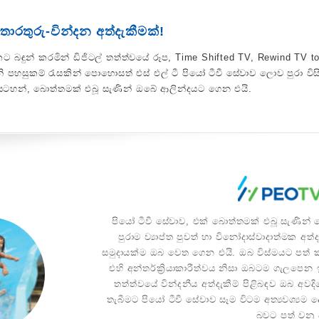
 තොරතුරු-වින්දන අත්දැකීමක්!
නසකට බඳුන් කරමින් ඩිජිටල් තත්ත්වයේ රූප, Time Shifted TV, Rewind TV t
 පහසුකම් රැසකින් පොහොසත් එස් එල් ටී පියෝ ටීවී සේවාව ලොව පුරා විසි
සටහන්, බොත්තමක් එබූ සැණින් ඔබේ ආලින්දයට ගෙන එයි.
පියෝ ටීවී සේවාව, එක් බොත්තමක් එබූ සැණින්
පුරාම ව්‍යාප්ත පුවත් හා විනෝදාස්වාදාත්මක අත්ද
සමුදායක්ම ඔබ වෙත ගෙන එයි. ඔබ විස්මයට පත්
එහි අන්තර්ක්‍රියාකාරීත්වය නිසා ඔබටම ගැලපෙන
තත්ත්වයේ වින්දනීය අත්දැකීම් පිළිබඳව ඔබ අවද
තැබීමට පියෝ ටීවී සේවාව සෑම විටම අත්‍යවශ්‍යම 
බවට පත් වනු