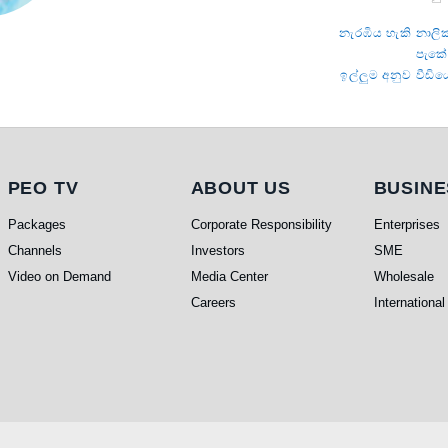
නැරඹිය හැකි නාලි
පැ‍ක
ඉල්ලුම අනුව වීඩි
PEO TV
About Us
Busine
PEO TV
ABOUT US
BUSINE
Packages
Corporate Responsibility
Enterprises
Channels
Investors
SME
Video on Demand
Media Center
Wholesale
Careers
International