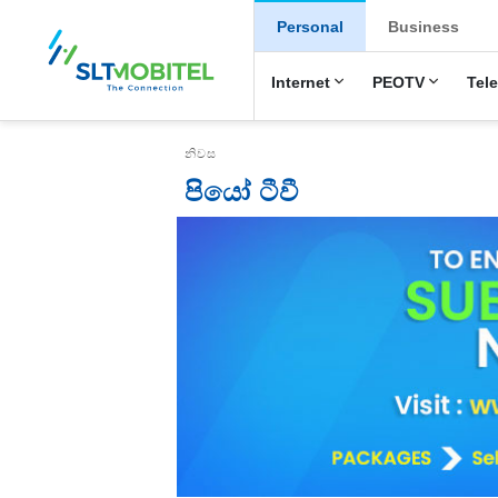
New Main Menu
Personal
Business
Internet
PEOTV
Tel
Breadcrumb
නිවස
පියෝ ටීවී