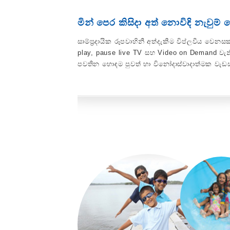
මින් පෙර කිසිදා අත් නොවිඳි නැවුම්
සාම්ප්‍රදායික රූපවාහිනී අත්දැකීම විප්ලවීය වෙ
play, pause live TV සහ Video on Demand වැනි
පවතින හොඳම පුවත් හා විනෝදාස්වාදාත්මක වැඩ