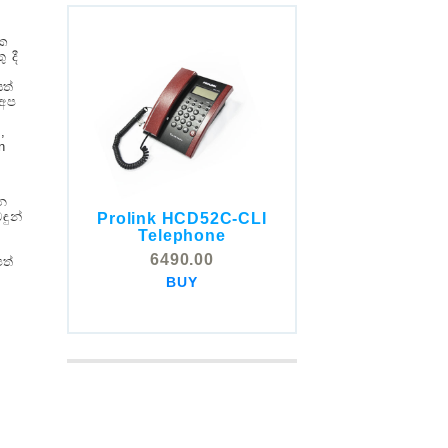
ික
 දී
ත්
 අප
,
n
ශන
ඳුන්
Prolink HCD52C-CLI
COMSTOX SI001 CLI
Telephone
Telephone
6490.00
පත්
5325.00
BUY
BUY