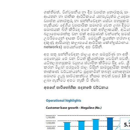
ශක්තිමත්, විශ්වසනීය හා දීප ව්‍යාප්ත තොරතුරු සා
ආයතන හා ජාතික ආර්ථිකයේ යහපැවැත්ම උදෙසා ම
ව්‍යාප්ත තොරතුරු හා සන්නිවේදන සේවා පහසුකම් 
හැකියාව දේශීය ව්‍යාපාරික සමාගම් වෙත ලබා ද
සමාජයක් බිහි කිරීමද අපේ එක් අභිලාෂයකි. අධිවේ
බලාපොරොත්තු වන එක් අරමුණක් වන්නේද සමස්ථ ජ
උපරිමයෙන් දායක වීමයි. මෙවැනි ප්‍රයත්න හරහා 
දකුණු ආසියානු කලාපයේ ආර්ථික කේන්ද්‍රස්ථානය 
networks) සපයන්නේද අප විසිනි.
අප සතු සන්නිවේදන ජාලය අංග සම්පූර්ණ හා අති 
මෙහෙයුම මේ වන විටත් ක්‍රියාත්මක වෙමින් පවත
යටිතලපහසුකම් ව්‍යුහය ස්ථාපිත කිරීමට සිදු වේ. 
කරන මීළඟ පරපුරේ ජාල විසින් සාම්ප්‍රදායික තාක්
තාක්ෂණ වර්ධනයන්ට සූදානමින් තබනු නොඅනුමානය
සමාගම ලැබූ සාර්ථකත්වය නිසාම තවත් වසර 10 ක්
ලබා ගැනීමට අපට හැකි වී තිබේ.
අපගේ පාරිභෝගික පදනමේ වර්ධනය