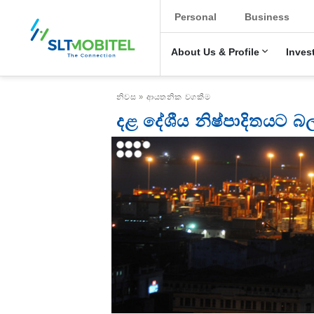
New Main Menu
Personal
Business
About Us & Profile
Inves
Breadcrumb
නිවස
ආයතනික වගකීම
දළ දේශීය නිෂ්පාදිතයට බ