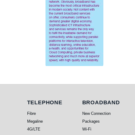
Telephone
Broadband
TELEPHONE
BROADBAND
Fibre
New Connection
Megaline
Packages
4G/LTE
Wi-Fi