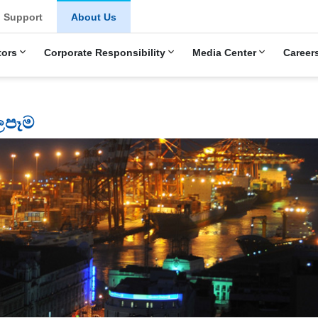
Support
About Us
tors
Corporate Responsibility
Media Center
Career
ලපෑම