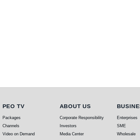
PEO TV
About Us
Busine
PEO TV
ABOUT US
BUSINE
Packages
Corporate Responsibility
Enterprises
Channels
Investors
SME
Video on Demand
Media Center
Wholesale