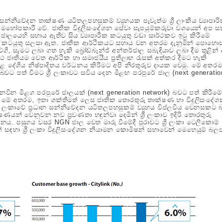
 සන්නිවේදන තාක්ෂණ යටිතලපහසුකම් ව්‍යුහයක පැවැත්ම ශ්‍රී ලාංකීය ව්‍යාපාර
හෝපකාරී වේ. ජාතික විදුලිසංදේශන සේවා සැපයුම්කරුවා වශයෙන් අප සතු
ජාලයෙහි සහාය ඇතිව සිය ව්‍යාපාරික කටයුතු වඩා සාර්ථකව ඉටු කිරීමේ
ීමට කටයුතු සලසා ඇත. ජාතික ආර්ථිකයට සහාය වන අතරම දැනුමින් පොහොස
ගී, සැමට ලබා ගත හැකි බ්‍රෝඩ්බෑන්ජ් අන්තර්ජාල සබැඳියාව ලබා දීම තුළින්
ාතියම වෙත ආර්ථික හා සමාජයීය ප්‍රතිලාභ රැසක් අත්කර දීමට හැකි
දළ දේශීය නිෂ්පාදිතය වර්ධනය කිරීමට අපි නිරතුරුව දායක වෙමු. මේ අතරම
බවට පත් වීමට ශ්‍රී ලංකාවට සවිය දෙන මීළඟ පරපුරේ ජාල (next generatio
නවීන මීළග පරපුරේ ජාලයක් (next generation network) බවට පත් කිරීමේ
ී. මේ අතරම, ඉතා ශක්තිමත් ලෙස ජාතික තොරතුරු තාක්ෂණ හා විදුලිසංදේ
ශ්‍රී ලංකාවේ ප්‍රධාන සන්නිවේදන යටිතලපහසුකම් ව්‍යුහය විප්ලවීය වෙනසකට බ
ෂණයන් වෙනුවන නව ප්‍රවණතා හඳුන්වා දෙමින් ශ්‍රී ලංකාව ඉදිරි තොරතුරු
. පසුගය වසර NGN ජාල වෙත මාරු වීමේදී පුරාවට ශ්‍රී ලංකා ටෙලිකොම්
 සඳහා ශ්‍රී ලංකා විදුලිසංදේශන නියාමන කොමිෂන් සභාවෙන් මෙහෙයුම් බල