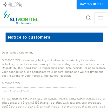
PAY YOUR BILL
Notice to customers
Dear Valued Customer,
SLT-MOBITEL is currently facing difficulties in dispatching its service
vehicles, for fault clearance owing to the prevailing fuel crisis in the country.
Regretfully, this could lead to longer than usual time periods for us to restore
your connections. We appreciate your understanding and we are trying our
best to attend to your needs at the earliest possible.
SLT-MOBITEL
----------------------------------------------------------------
හිතවත් පාරිභෝගිකයිනි,
රට තුළ පවත්නා ඉන්ධන අර්බුදය හේතුවෙන්, නඩත්තු සේවා වාහන හැසිරවීමේ දැඩි
දුෂ්කරතාවකට අපි මුහුණදී සිටින්නෙමු. එම නිසා, ඔබේ සබඳතාව යථා තත්ත්වයට
පත්කිරීමට වෙනදාට වඩා වැඩි කාලයක් ගතවන බව කණගාටුවෙන් දැනුම්දෙමු. ඔබේ