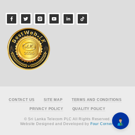
Footer
CONTACT US
SITE MAP
TERMS AND CONDITIONS
PRIVACY POLICY
QUALITY POLICY
© Sri Lanka Telecom PLC All Rights Reserved.
Website Designed and Developed by
Four Corners