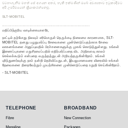
වටහාගැනීම මහත් සේ අගයන අතර, හැකි ඉක්මණින් ඔබේ අවශ්‍යතාව ඉටුකරදීමට
අපි උපරිමයෙන් ක්‍රියාකරන්නෙමු.
SLT-MOBITEL
----------------------------------------------------------------
மதிப்பிற்குரிய வாடிக்கையாளரே,
நாட்டில் தற்போது நிலவும் எரிபொருள் நெருக்கடி நிலைமை காரணமாக, SLT-
MOBITEL தனது பழுதுபார்ப்பு சேவைகளை முன்னெடுப்பதற்காக சேவை
வாகனங்களை அனுப்புவதில் பிரச்சனைகளுக்கு முகங் கொடுத்துள்ளது. உங்கள்
இணைப்புகளை மறுசீரமைப்பதில் எதிர்பார்ப்பதை விட அதிகளவு காலம்
செல்லக்கூடும் என்பதை வருத்தத்துடன் அறியத்தருகின்றோம். உங்கள்
புரிந்துணர்வுக்கு நாம் நன்றி தெரிவிப்பதுடன், இயலுமானவரை விரைவில் உங்கள்
தேவைகளை நிறைவேற்றும் முயற்சிகளை முன்னெடுப்பதை உறுதி செய்கின்றோம்.
- SLT-MOBITEL
Telephone
Broadband
TELEPHONE
BROADBAND
Fibre
New Connection
Megaline
Packages