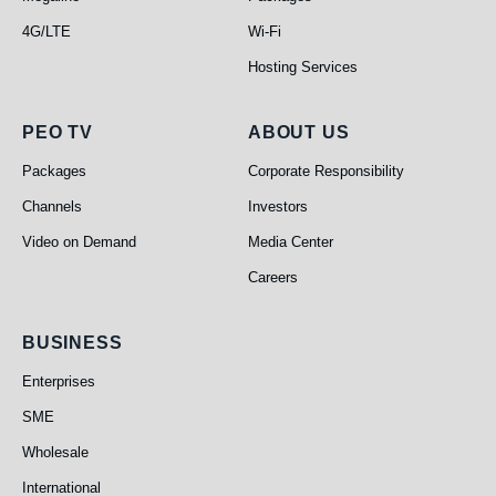
4G/LTE
Wi-Fi
Hosting Services
PEO TV
About Us
PEO TV
ABOUT US
Packages
Corporate Responsibility
Channels
Investors
Video on Demand
Media Center
Careers
Business
BUSINESS
Enterprises
SME
Wholesale
International